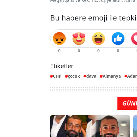
Mega Ajans ve Rek. Tic. A.Ş'ye aittir. İzin
Bu habere emoji ile tepki
Etiketler
CHP
çocuk
dava
Almanya
Ada
GÜN