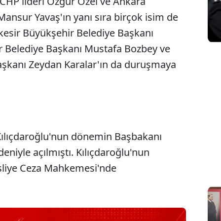
CHP lideri Özgür Özel ve Ankara
ansur Yavaş'ın yanı sıra birçok isim de
ıkesir Büyükşehir Belediye Başkanı
 Belediye Başkanı Mustafa Bozbey ve
aşkanı Zeydan Karalar'ın da duruşmaya
 Kılıçdaroğlu'nun dönemin Başbakanı
deniyle açılmıştı. Kılıçdaroğlu'nun
Asliye Ceza Mahkemesi'nde