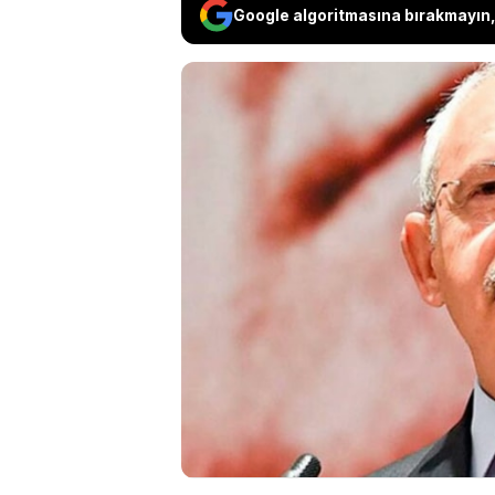
Google algoritmasına bırakmayın, 
CHP eski lideri Ke
ve 11 yıl 8 aya ka
katılacak. Kılıçda
öğrenildi. İBB Ba
ABB Başkanı Mansur