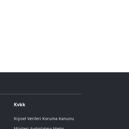
Kvkk
Kişisel Verileri Koruma Kanunu
Müşteri Aydınlatma Metni