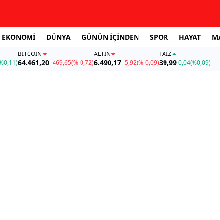
EKONOMİ
DÜNYA
GÜNÜN İÇİNDEN
SPOR
HAYAT
M
BITCOIN
ALTIN
FAİZ
64.461,20
6.490,17
39,99
%0,11)
-469,65
(%-0,72)
-5,92
(%-0,09)
0,04
(%0,09)