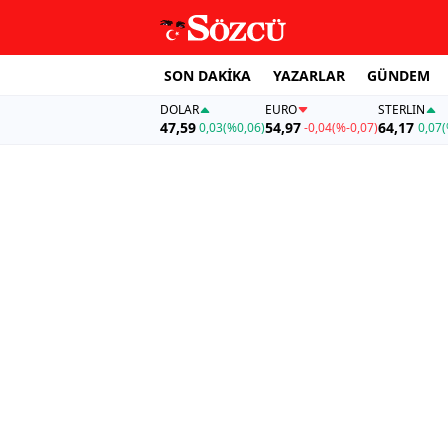
SON DAKİKA
YAZARLAR
GÜNDEM
DOLAR
EURO
STERLIN
47,59
54,97
64,17
0,03
(%0,06)
-0,04
(%-0,07)
0,07
(