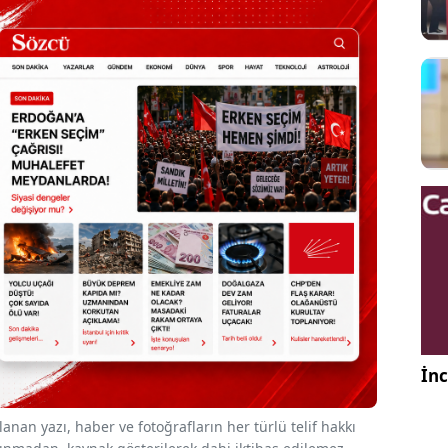
İnc
nan yazı, haber ve fotoğrafların her türlü telif hakkı