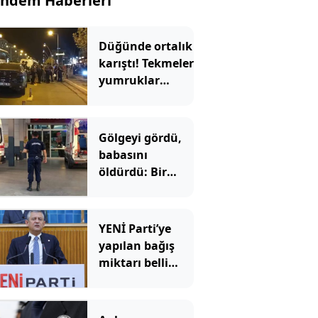
ndem Haberleri
Düğünde ortalık
karıştı! Tekmeler
yumruklar
havada uçuştu
Gölgeyi gördü,
babasını
öldürdü: Bir
anlık hata
faciaya dönüştü
YENİ Parti’ye
yapılan bağış
miktarı belli
oldu