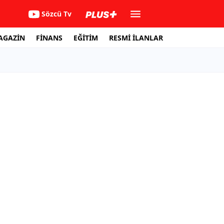
Sözcü Tv
AGAZİN
FİNANS
EĞİTİM
RESMİ İLANLAR