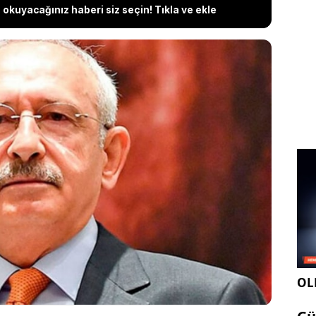
okuyacağınız haberi siz seçin! Tıkla ve ekle
mal Kılıçdaroğlu cuma günü, hakkında siyasi yasak
dar hapis cezası istenen davanın duruşmasına
roğlu'nun duruşmaya eşi ve çocuklarıyla katılacağı
şkanı Ekrem İmamoğlu, duruşmaya katılamayacak,
 Yavaş'ın katılım sağlaması bekleniyor.
OLE