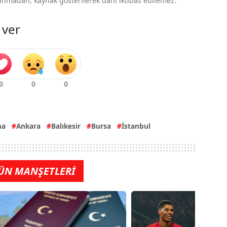
 alınmadan, kaynak gösterilerek dahi iktibas edilemez.
 ver
na
Ankara
Balıkesir
Bursa
İstanbul
ÜN MANŞETLERİ