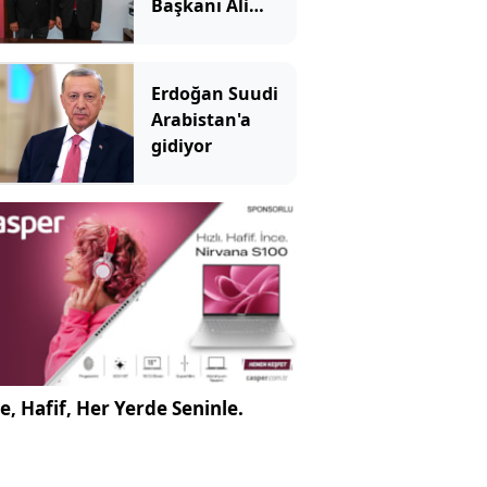
Başkanı Ali
Kemal Deveciler
Yeni Parti'ye
katıldı
Erdoğan Suudi
Arabistan'a
gidiyor
e, Hafif, Her Yerde Seninle.