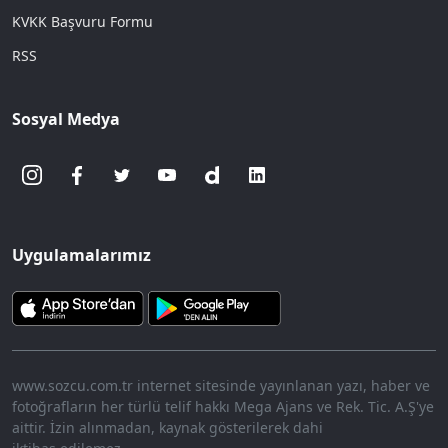
KVKK Başvuru Formu
RSS
Sosyal Medya
Uygulamalarımız
www.sozcu.com.tr internet sitesinde yayınlanan yazı, haber ve
fotoğrafların her türlü telif hakkı Mega Ajans ve Rek. Tic. A.Ş'ye
aittir. İzin alınmadan, kaynak gösterilerek dahi