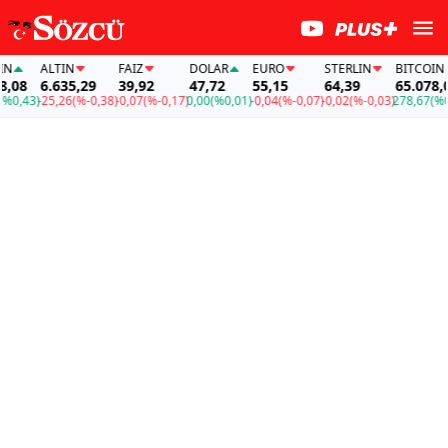
ALTIN
FAİZ
DOLAR
EURO
STERLIN
BITCOIN
08
6.635,29
39,92
47,72
55,15
64,39
65.078,08
0,43)
-25,26
(%-0,38)
-0,07
(%-0,17)
0,00
(%0,01)
-0,04
(%-0,07)
-0,02
(%-0,03)
278,67
(%0,4