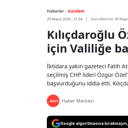
Haberler -
Gündem
29 Mayıs 2026 - 21:34
Güncellenme:
30 Mayı
Kılıçdaroğlu Ö
için Valiliğe 
İktidara yakın gazeteci Fatih 
seçilmiş CHP lideri Özgür Özel'
başvurduğunu iddia etti. Kılıçd
Haber Merkezi
Google algoritmasına bırakmayın, 