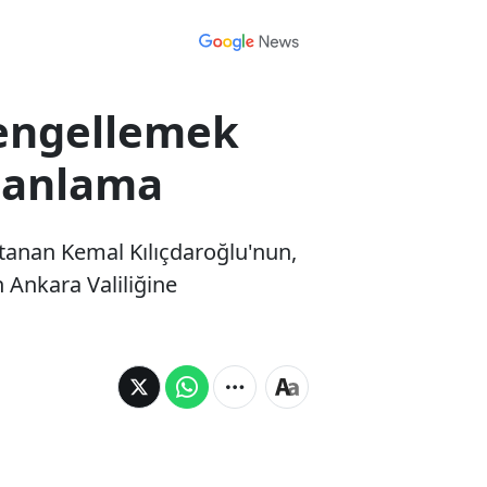
 engellemek
alanlama
atanan Kemal Kılıçdaroğlu'nun,
n Ankara Valiliğine