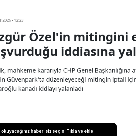
s 2026 - 12:23
zgür Özel'in mitingini
başvurduğu iddiasına y
Atik, mahkeme kararıyla CHP Genel Başkanlığına 
in Güvenpark'ta düzenleyeceği mitingin iptali içi
aroğlu kanadı iddiayı yalanladı
okuyacağınız haberi siz seçin! Tıkla ve ekle