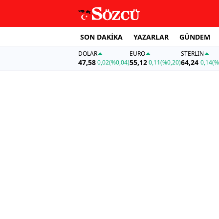
SON DAKİKA
YAZARLAR
GÜNDEM
DOLAR
EURO
STERLIN
47,58
55,12
64,24
0,02
(%0,04)
0,11
(%0,20)
0,14
(%