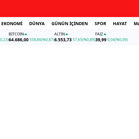
EKONOMİ
DÜNYA
GÜNÜN İÇİNDEN
SPOR
HAYAT
M
BITCOIN
ALTIN
FAİZ
64.686,00
6.553,73
39,99
0,23)
558,86
(%0,87)
57,65
(%0,89)
0,04
(%0,09)