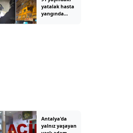
yatalak hasta
yangında
hayatını
kaybetti
Antalya'da
yalnız yaşayan