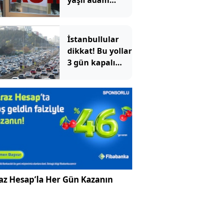
yaşlı adam
evinde ölü
bulundu
İstanbullular
dikkat! Bu yollar
3 gün kapalı
olacak
az Hesap’la Her Gün Kazanın