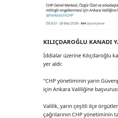
KILIÇDAROĞLU KANADI 
İddialar üzerine Kılıçdaroğlu 
yer aldı:
"CHP yönetiminin yarın Güvenp
için Ankara Valiliğine başvurus
Valilik, yarın çeşitli ilçe örgüt
çağrılarının CHP yönetiminin t