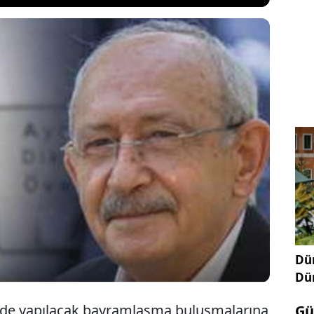
gazeteci Fatih Atik, mahkeme kararıyla CHP Genel
anan Kemal Kılıçdaroğlu'nun, seçilmiş CHP lideri
üvenpark'ta düzenleyeceği mitingin iptali için
ne başvurduğunu iddia etti. Kılıçdaroğlu kanadı
ı
Dün
Dü
de yapılacak bayramlaşma buluşmalarına
Gü