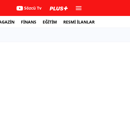
Sözcü Tv
AGAZİN
FİNANS
EĞİTİM
RESMİ İLANLAR