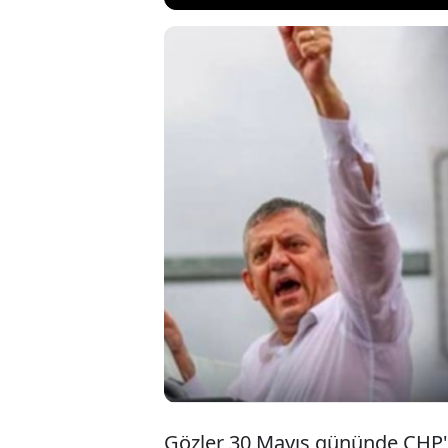
İktidara yakın 
Başkanlığına at
Özgür Özel'in G
Ankara Valiliği
iddiayı yalanlad
Gözler 30 Mayıs gününde CHP'