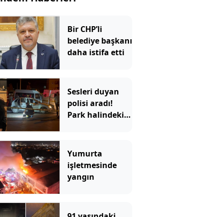
Bir CHP’li
belediye başkanı
daha istifa etti
Sesleri duyan
polisi aradı!
Park halindeki
araçtan vahşet
çıktı
Yumurta
işletmesinde
yangın
91 yaşındaki