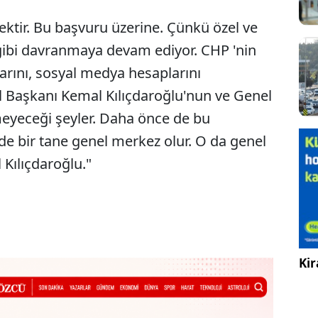
ktir. Bu başvuru üzerine. Çünkü özel ve
gibi davranmaya devam ediyor. CHP 'nin
larını, sosyal medya hesaplarını
l Başkanı Kemal Kılıçdaroğlu'nun ve Genel
meyeceği şeyler. Daha önce de bu
e bir tane genel merkez olur. O da genel
Kılıçdaroğlu."
Kir