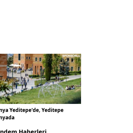
ya Yeditepe'de, Yeditepe
nyada
ndem Haberleri