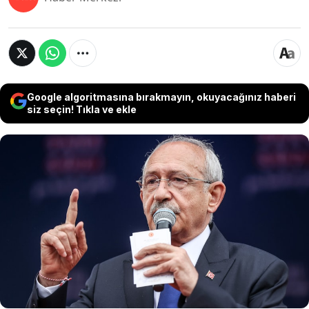
Google algoritmasına bırakmayın, okuyacağınız haberi
siz seçin! Tıkla ve ekle
CHP eski Genel Başkanı Kemal Kılıçdaroğlu, sosyal
medya hesabından yaptığı paylaşımda
Cumhurbaşkanı Erdoğan'a sert tepki göstererek
"Uyarıyorum… Sana 'tasarruf et' dedim, 'itibardan
tasarruf olmaz' dedin. Ne ekonomiden anlarsın!
Ne memleketin derdinden anlarsın! Hamasetle,
yalanla, iftirayla milleti kandırdın! Seninle
mücadele edeceğiz" dedi.