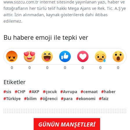
www.sozcu.com.tr internet sitesinde yayınlanan yazı, haber ve
fotoğrafların her türlü telif hakkı Mega Ajans ve Rek. Tic. A.Ş'ye
aittir. İzin alınmadan, kaynak gösterilerek dahi iktibas
edilemez.
Bu habere emoji ile tepki ver
Etiketler
sis
CHP
AKP
çocuk
Avrupa
cemaat
haber
Türkiye
bilim
öğrenci
para
ekonomi
faiz
GÜNÜN MANŞETLERİ