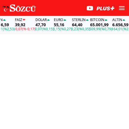
FAİZ
DOLAR
EURO
STERLIN
BITCOIN
ALTIN
59
39,92
47,70
55,16
64,40
65.001,99
6.656,59
%2,53)
-0,07
(%-0,17)
0,07
(%0,15)
0,15
(%0,27)
0,23
(%0,35)
509,99
(%0,79)
164,01
(%2,53)