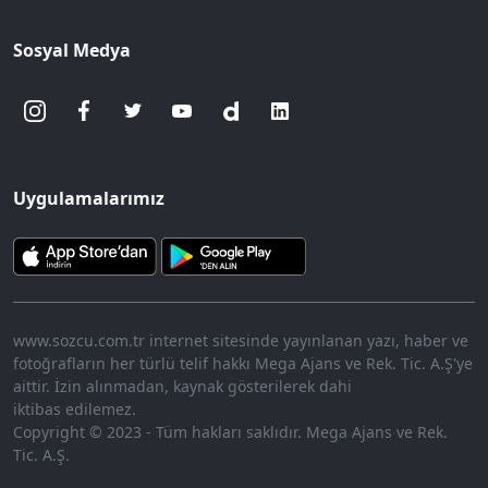
Sosyal Medya
Uygulamalarımız
www.sozcu.com.tr internet sitesinde yayınlanan yazı, haber ve
fotoğrafların her türlü telif hakkı Mega Ajans ve Rek. Tic. A.Ş'ye
aittir. İzin alınmadan, kaynak gösterilerek dahi
iktibas edilemez.
Copyright © 2023 - Tüm hakları saklıdır. Mega Ajans ve Rek.
Tic. A.Ş.