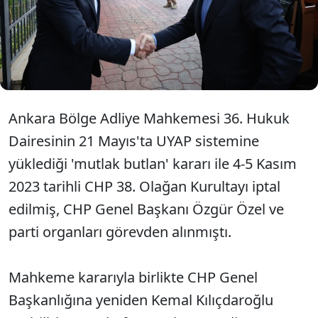
CHP Genel Merkezine dönmüştü. Pazartesi günü iki
taraf arasında 8 saat süren pazarlığın detaylarını
paylaşan gazeteci Barış Terkoğlu, Kılıçdaroğlu'nun
son anda masadan kalktığı uzlaşı görüşmelerinin
bilinmeyenlerini anlattı.
Ankara Bölge Adliye Mahkemesi 36. Hukuk
Dairesinin 21 Mayıs'ta UYAP sistemine
yüklediği 'mutlak butlan' kararı ile 4-5 Kasım
2023 tarihli CHP 38. Olağan Kurultayı iptal
edilmiş, CHP Genel Başkanı Özgür Özel ve
parti organları görevden alınmıştı.
Mahkeme kararıyla birlikte CHP Genel
Başkanlığına yeniden Kemal Kılıçdaroğlu