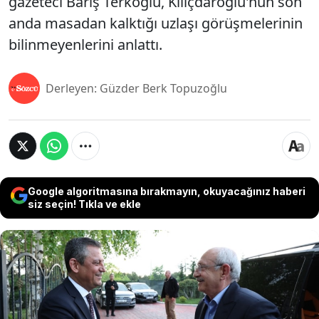
gazeteci Barış Terkoğlu, Kılıçdaroğlu'nun son
anda masadan kalktığı uzlaşı görüşmelerinin
bilinmeyenlerini anlattı.
Derleyen: Güzder Berk Topuzoğlu
Google algoritmasına bırakmayın, okuyacağınız haberi
siz seçin! Tıkla ve ekle
Mahkeme kararıyla CHP Genel Başkanlığına
getirilen Kemal Kılıçdaroğlu ile CHP'nin seçilmiş
lideri Özgür Özel arasındaki 'grup toplantısı'
mücadelesini Özel kazanmış, TBMM önünde
yaşanan arbedenin ardından Kılıçdaroğlu ve ekibi