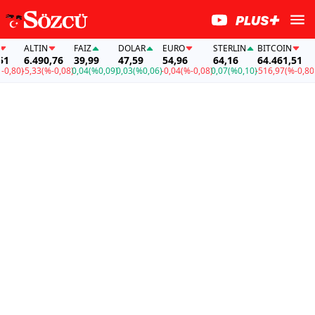
ALTIN
FAİZ
DOLAR
EURO
STERLIN
BITCOIN
ALT
6.490,76
39,99
47,59
54,96
64,16
64.461,51
6.4
0)
-5,33
(%-0,08)
0,04
(%0,09)
0,03
(%0,06)
-0,04
(%-0,08)
0,07
(%0,10)
-516,97
(%-0,80)
-5,3