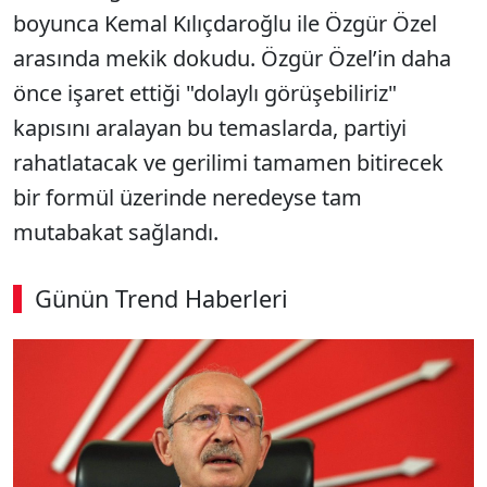
boyunca Kemal Kılıçdaroğlu ile Özgür Özel
arasında mekik dokudu. Özgür Özel’in daha
önce işaret ettiği "dolaylı görüşebiliriz"
kapısını aralayan bu temaslarda, partiyi
rahatlatacak ve gerilimi tamamen bitirecek
bir formül üzerinde neredeyse tam
mutabakat sağlandı.
Günün Trend Haberleri
00:02
/ 09:08
Sesi Aç