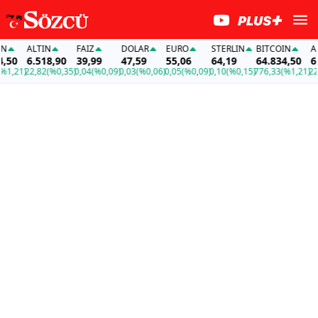
ALTIN
FAİZ
DOLAR
EURO
STERLIN
BITCOIN
ALT
50
6.518,90
39,99
47,59
55,06
64,19
64.834,50
6.5
,21)
22,82
(%0,35)
0,04
(%0,09)
0,03
(%0,06)
0,05
(%0,09)
0,10
(%0,15)
776,33
(%1,21)
22,8