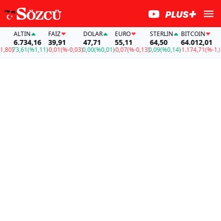
ALTIN
FAİZ
DOLAR
EURO
STERLIN
BITCOIN
6.734,16
39,91
47,71
55,11
64,50
64.012,01
80)
73,61
(%1,11)
-0,01
(%-0,03)
0,00
(%0,01)
-0,07
(%-0,13)
0,09
(%0,14)
-1.174,71
(%-1,80)