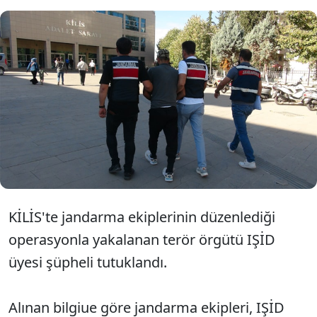
Kilis'te terör örgütü IŞİD'e yönelik
düzenlenen operasyonda gözaltına
alınan şüpheli tutuklandı.
KİLİS'te jandarma ekiplerinin düzenlediği
operasyonla yakalanan terör örgütü IŞİD
üyesi şüpheli tutuklandı.
Alınan bilgiue göre jandarma ekipleri, IŞİD