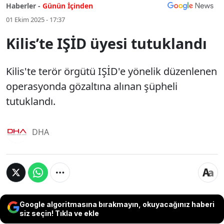
Haberler -
Günün İçinden
01 Ekim 2025 - 17:37
Kilis’te IŞİD üyesi tutuklandı
Kilis'te terör örgütü IŞİD'e yönelik düzenlenen
operasyonda gözaltına alınan şüpheli
tutuklandı.
DHA
Google algoritmasına bırakmayın, okuyacağınız haberi
siz seçin! Tıkla ve ekle