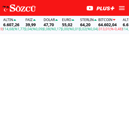
LTIN
FAİZ
DOLAR
EURO
STERLIN
BITCOIN
ALTIN
.607,26
39,99
47,70
55,02
64,20
64.602,04
6.607
14,68
(%1,77)
0,04
(%0,09)
0,08
(%0,17)
0,00
(%0,01)
0,02
(%0,04)
-313,01
(%-0,48)
114,68