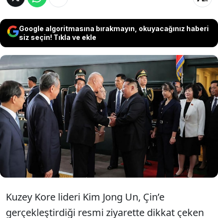
Google algoritmasına bırakmayın, okuyacağınız haberi
siz seçin! Tıkla ve ekle
Dünyanın en çok merak ettiği liderler
arasında olan Kuzey Kore lideri Kim Jong
Un, ilk kez dünya sahnesine 12 yaşındaki
kızını çıkardı.
Kuzey Kore lideri Kim Jong Un, Çin’e
gerçekleştirdiği resmi ziyarette dikkat çeken