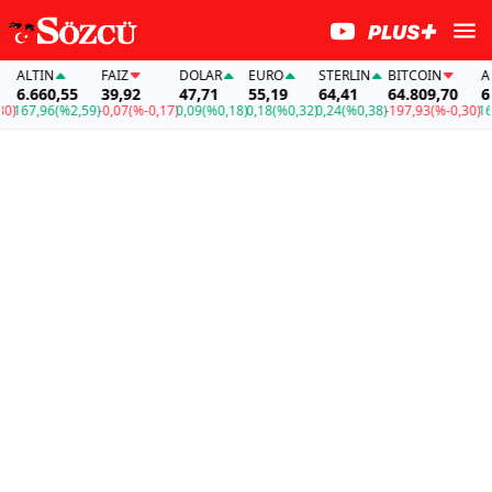
TIN
FAİZ
DOLAR
EURO
STERLIN
BITCOIN
ALTIN
660,55
39,92
47,71
55,19
64,41
64.809,70
6.660
,96
(%2,59)
-0,07
(%-0,17)
0,09
(%0,18)
0,18
(%0,32)
0,24
(%0,38)
-197,93
(%-0,30)
167,96
(