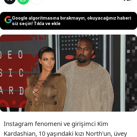
Google algoritmasına bırakmayın, okuyacağınız haberi
siz seçin! Tıkla ve ekle
“Keeping Up with the Kardashians” isimli
reality şov programıyla ünlü olan Kim
Kardashian, kızının hesabından bir çizim
paylaşınca eleştiri oklarının hedefi oldu.
Instagram fenomeni ve girişimci Kim
Kardashian, 10 yaşındaki kızı North'un, üvey