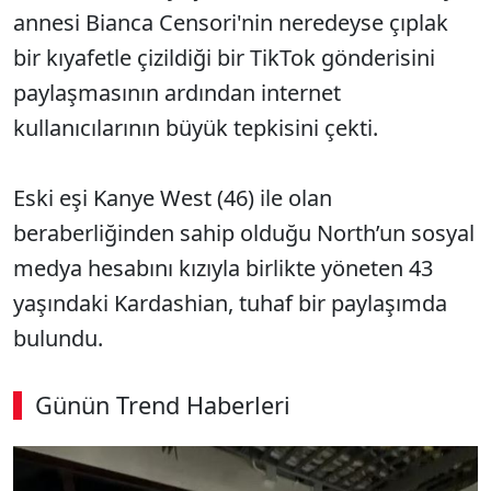
annesi Bianca Censori'nin neredeyse çıplak
bir kıyafetle çizildiği bir TikTok gönderisini
paylaşmasının ardından internet
kullanıcılarının büyük tepkisini çekti.
Eski eşi Kanye West (46) ile olan
beraberliğinden sahip olduğu North’un sosyal
medya hesabını kızıyla birlikte yöneten 43
yaşındaki Kardashian, tuhaf bir paylaşımda
bulundu.
Günün Trend Haberleri
00:03
/ 09:15
Sesi Aç