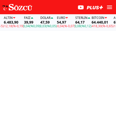
ALTIN
FAİZ
DOLAR
EURO
STERLIN
BITCOIN
ALT
6.483,90
39,99
47,59
54,97
64,17
64.440,01
6.4
-12,18
(%-0,19)
0,04
(%0,09)
0,03
(%0,05)
-0,04
(%-0,07)
0,08
(%0,12)
-418,30
(%-0,65)
-12,