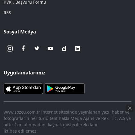
KVKK Başvuru Formu
RSS
Sosyal Medya
Uygulamalarımız
www.sozcu.com.tr internet sitesinde yayınlanan yazı, haber ve
fotoğrafların her türlü telif hakkı Mega Ajans ve Rek. Tic. A.Ş'ye
aittir. İzin alınmadan, kaynak gösterilerek dahi
iktibas edilemez.