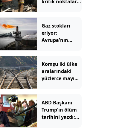
kritik noktaları
hedef aldı: Peş
peşe vurdu
Gaz stokları
eriyor:
Avrupa'nın
korktuğu başına
geliyor
Komşu iki ülke
aralarındaki
yüzlerce mayına
rağmen
birbirine
bağlanacak
ABD Başkanı
Trump'ın ölüm
tarihini yazdı:
Merdivenden
inerken büyük