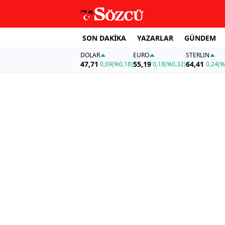
SON DAKİKA
YAZARLAR
GÜNDEM
DOLAR
EURO
STERLIN
47,71
55,19
64,41
0,09
(%0,18)
0,18
(%0,32)
0,24
(%