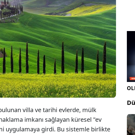
a'nın Toskana bölgesindeki tarihi mülklerde kira
den yaşama fırsatı sunan ev bakıcılığı sistemi,
li sorumluluklar karşılığında kapılarını açıyor.
OLE
Dü
ulunan villa ve tarihi evlerde, mülk
onaklama imkanı sağlayan küresel "ev
emi uygulamaya girdi. Bu sistemle birlikte