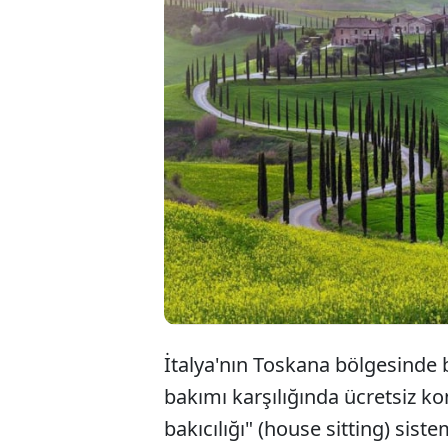
İtaly
ödeme
belir
İtalya'nın Toskana bölgesinde b
bakımı karşılığında ücretsiz k
bakıcılığı" (house sitting) sist