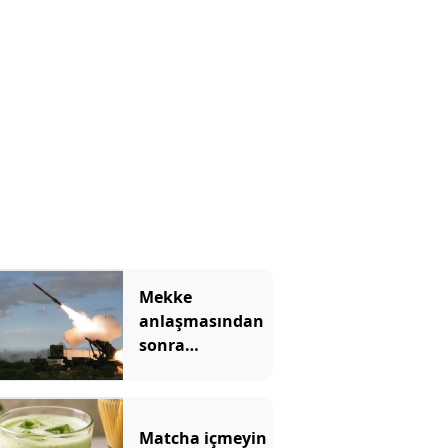
bir felç geçiriyor
Mekke
anlaşmasından
sonra
Yunanistan'dan
Patriot hamlesi
Matcha içmeyin