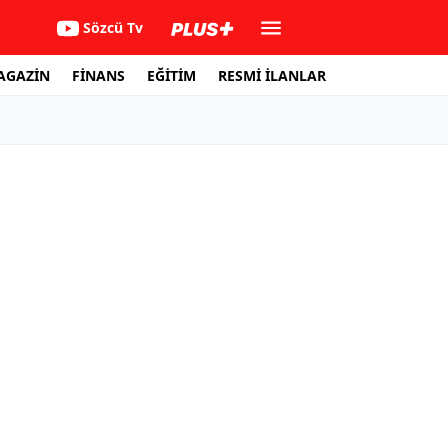
Sözcü Tv
AGAZİN
FİNANS
EĞİTİM
RESMİ İLANLAR