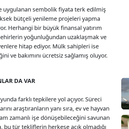
 uygulanan sembolik fiyata terk edilmiş
ksek bütçeli yenileme projeleri yapma
or. Herhangi bir büyük finansal yatırım
şehirlerin yoğunluğundan uzaklaşmak ve
nlere hitap ediyor. Mülk sahipleri ise
ğini ve bakımını ücretsiz sağlamış oluyor.
NLAR DA VAR
da farklı tepkilere yol açıyor. Süreci
rını araştıranların yanı sıra, ev ve hayvan
 tam zamanlı işe dönüşebileceğini savunan
, bu tür tekliflerin herkese açık olmadığı