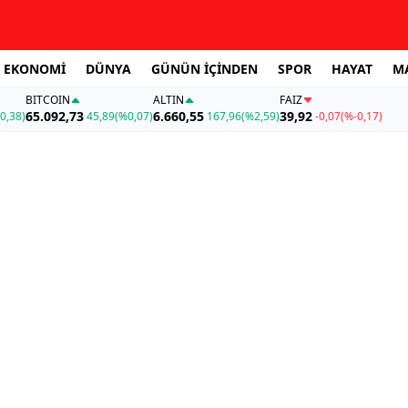
EKONOMİ
DÜNYA
GÜNÜN İÇİNDEN
SPOR
HAYAT
M
BITCOIN
ALTIN
FAİZ
65.092,73
6.660,55
39,92
0,38)
45,89
(%0,07)
167,96
(%2,59)
-0,07
(%-0,17)