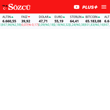
ALTIN
FAİZ
DOLAR
EURO
STERLIN
BITCOIN
ALTIN
6.660,55
39,92
47,71
55,19
64,41
65.183,08
6.660
167,96
(%2,59)
-0,07
(%-0,17)
0,09
(%0,18)
0,18
(%0,32)
0,24
(%0,38)
101,83
(%0,16)
167,96