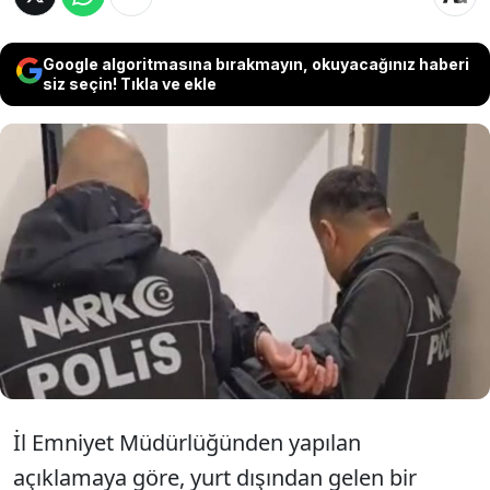
Google algoritmasına bırakmayın, okuyacağınız haberi
siz seçin! Tıkla ve ekle
Interpol tarafından kırmızı bültenle aranan
firari uyuşturucu hükümlüsü, yurt
dışından geldiği Mersin'deki Çukurova
Uluslararası Havalimanı'nda yakalandı.
İl Emniyet Müdürlüğünden yapılan
açıklamaya göre, yurt dışından gelen bir