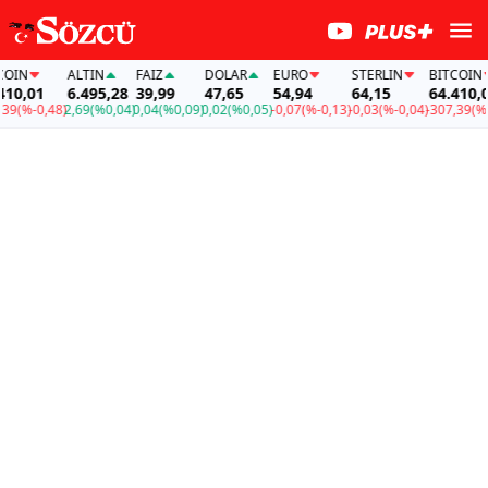
IN
ALTIN
FAİZ
DOLAR
EURO
STERLIN
BITCOIN
0,01
6.495,28
39,99
47,65
54,94
64,15
64.410,01
9
(%-0,48)
2,69
(%0,04)
0,04
(%0,09)
0,02
(%0,05)
-0,07
(%-0,13)
-0,03
(%-0,04)
-307,39
(%-0,