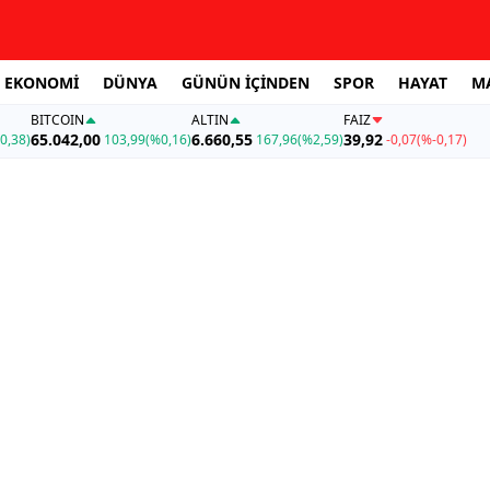
EKONOMİ
DÜNYA
GÜNÜN İÇİNDEN
SPOR
HAYAT
M
BITCOIN
ALTIN
FAİZ
65.042,00
6.660,55
39,92
0,38)
103,99
(%0,16)
167,96
(%2,59)
-0,07
(%-0,17)