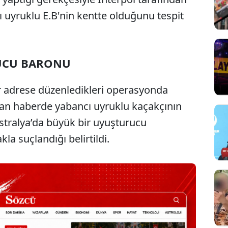
ı uyruklu E.B'nin kentte olduğunu tespit
UCU BARONU
bir adrese düzenledikleri operasyonda
alan haberde yabancı uyruklu kaçakçının
ustralya’da büyük bir uyuşturucu
la suçlandığı belirtildi.