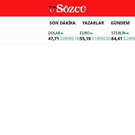
SON DAKİKA
YAZARLAR
GÜNDEM
DOLAR
EURO
STERLIN
47,71
55,19
64,41
0,09
(%0,18)
0,18
(%0,32)
0,24
(%