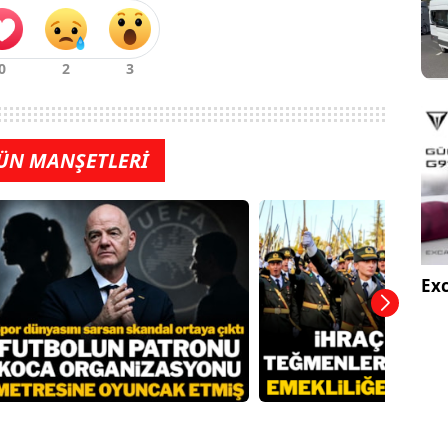
ÜN MANŞETLERİ
Exc