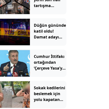
tartışma
konusu oldu:
Çiçek
Pasajı'ndaki
Düğün gününde
görüntü tepki
katil oldu!
çekti
Damat adayı
dünyaevi yerine
cezaevine girdi
Cumhur İttifakı
ortağından
‘Çerçeve Yasa’ya
tepki
Sokak kedilerini
beslemek için
yolu kapatan
kadın pskiyatr