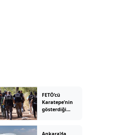
kliniğine
yatırıldı
FETÖ’cü
Karatepe’nin
gösterdiği
yerdeki arama
sonuçları
açıklandı
Ankara’da