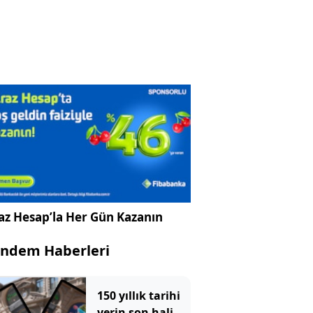
az Hesap’la Her Gün Kazanın
ndem Haberleri
150 yıllık tarihi
yerin son hali