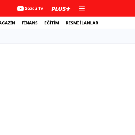
Sözcü Tv
AGAZİN
FİNANS
EĞİTİM
RESMİ İLANLAR