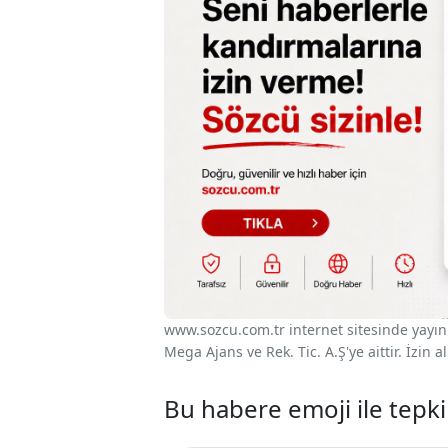
www.sozcu.com.tr internet sitesinde yayınla
Mega Ajans ve Rek. Tic. A.Ş'ye aittir. İzin
Bu habere emoji ile tepki