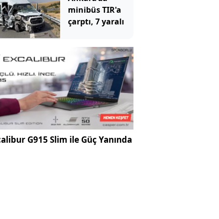
minibüs TIR'a
çarptı, 7 yaralı
alibur G915 Slim ile Güç Yanında