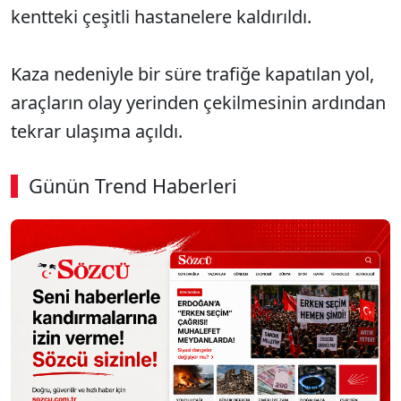
kentteki çeşitli hastanelere kaldırıldı.
Kaza nedeniyle bir süre trafiğe kapatılan yol,
araçların olay yerinden çekilmesinin ardından
tekrar ulaşıma açıldı.
Günün Trend Haberleri
00:02
/ 06:57
Sesi Aç