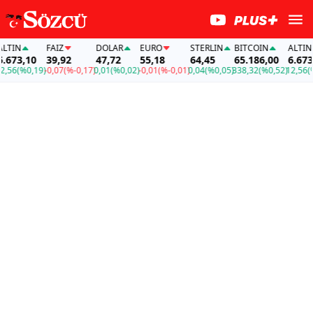
N
FAİZ
DOLAR
EURO
STERLIN
BITCOIN
ALTIN
3,10
39,92
47,72
55,18
64,45
65.186,00
6.673,10
(%0,19)
-0,07
(%-0,17)
0,01
(%0,02)
-0,01
(%-0,01)
0,04
(%0,05)
338,32
(%0,52)
12,56
(%0,1