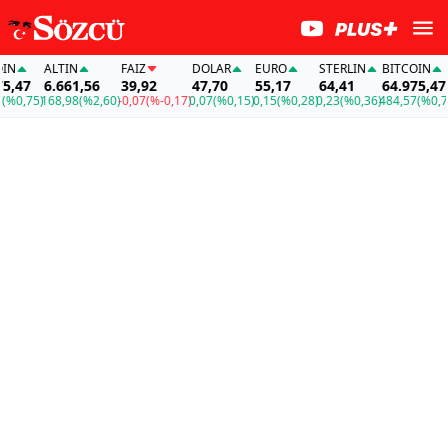
ALTIN
FAİZ
DOLAR
EURO
STERLIN
BITCOIN
A
47
6.661,56
39,92
47,70
55,17
64,41
64.975,47
6
,75)
168,98
(%2,60)
-0,07
(%-0,17)
0,07
(%0,15)
0,15
(%0,28)
0,23
(%0,36)
484,57
(%0,75)
16