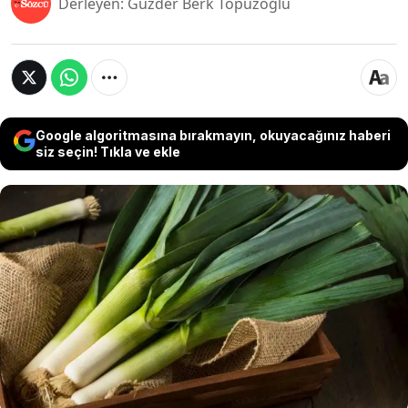
Derleyen: Güzder Berk Topuzoğlu
Google algoritmasına bırakmayın, okuyacağınız haberi
siz seçin! Tıkla ve ekle
Kış mevsiminin en sağlıklı besinleri arasında
gösterilen pırasa, çoğunlukla lezzetli olmadığı
öne sürülerek birçok kişi tarafından tercih
edilmemekte. Doktorlar, bu durumun harika
besin değerlerinden mahrum kalınmasına yol
açtığını belirterek, faydaları saymakla bitmeyen
pırasa hakkında uyarılarda bulundu.