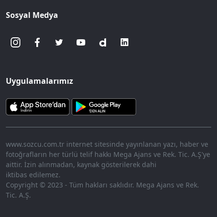
Sosyal Medya
Uygulamalarımız
www.sozcu.com.tr internet sitesinde yayınlanan yazı, haber ve
fotoğrafların her türlü telif hakkı Mega Ajans ve Rek. Tic. A.Ş'ye
aittir. İzin alınmadan, kaynak gösterilerek dahi
iktibas edilemez.
Copyright © 2023 - Tüm hakları saklıdır. Mega Ajans ve Rek.
Tic. A.Ş.