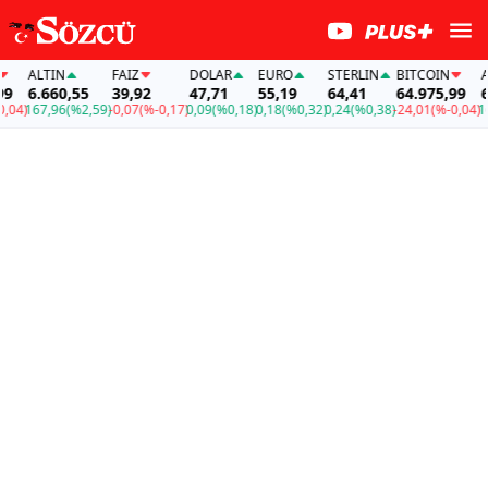
ALTIN
FAİZ
DOLAR
EURO
STERLIN
BITCOIN
ALT
6.660,55
39,92
47,71
55,19
64,41
64.975,99
6.6
4)
167,96
(%2,59)
-0,07
(%-0,17)
0,09
(%0,18)
0,18
(%0,32)
0,24
(%0,38)
-24,01
(%-0,04)
167,