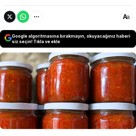
Google algoritmasına bırakmayın, okuyacağınız haberi
siz seçin! Tıkla ve ekle
Kışın yaklaşmasıyla beraber domates sosları,
turşular, menemen konserveleri tutulmaya
başlandı. Fakat emek verip hazırladığınız kışlık
konserveleriniz bazen bozulabiliyor. Ufak bir
tüyo ile bu dertten kurtulabilir emeklerinizin
boşa gitmesini engelleyebilirsiniz.