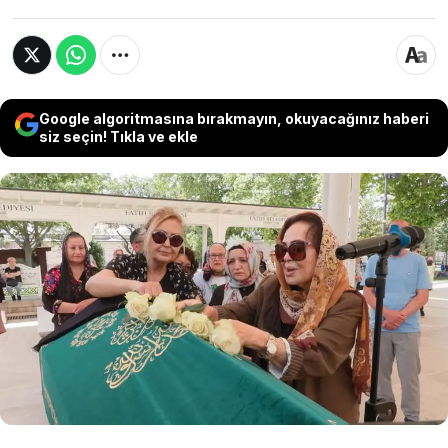
Google algoritmasına bırakmayın, okuyacağınız haberi
siz seçin! Tıkla ve ekle
Yeşilçam'ın "Panter Emel" lakabıyla tanınan
oyuncusu Emel Yıldız son yolculuğuna
uğurlandı. Fatih Camii'ndeki cenaze töreninde
konuşan yakınları, Yıldız'ın son dönemde kitap
satarak sokak hayvanlarının mama masraflarını
karşılamaya çalıştığını anlattı.