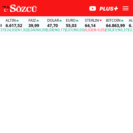
ALTIN
FAİZ
DOLAR
EURO
STERLIN
BITCOIN
ALTI
6.617,52
39,99
47,70
55,03
64,14
64.863,99
6.61
)
124,93
(%1,92)
0,04
(%0,09)
0,08
(%0,17)
0,01
(%0,03)
-0,03
(%-0,05)
238,81
(%0,37)
124,9