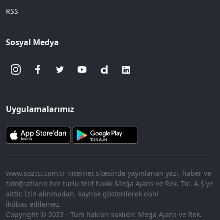
RSS
Sosyal Medya
Uygulamalarımız
www.sozcu.com.tr internet sitesinde yayınlanan yazı, haber ve
fotoğrafların her türlü telif hakkı Mega Ajans ve Rek. Tic. A.Ş'ye
aittir. İzin alınmadan, kaynak gösterilerek dahi
iktibas edilemez.
Copyright © 2023 - Tüm hakları saklıdır. Mega Ajans ve Rek.