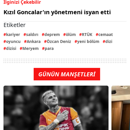
İlginizi Çekebilir
Kızıl Goncalar'ın yönetmeni isyan etti
Etiketler
kariyer
saldırı
deprem
ölüm
RTÜK
cemaat
oyuncu
Ankara
Özcan Deniz
yeni bölüm
dizi
dizisi
Meryem
para
GÜNÜN MANŞETLERİ