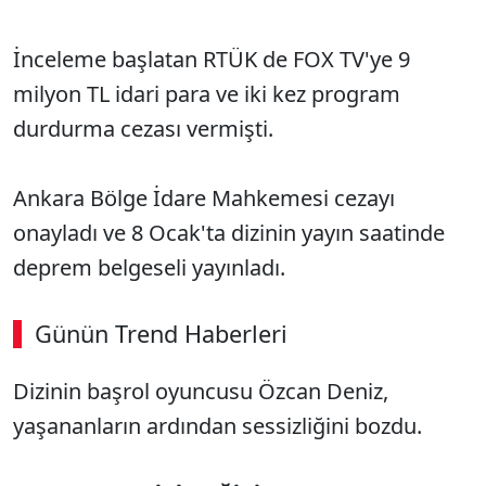
İnceleme başlatan RTÜK de FOX TV'ye 9
milyon TL idari para ve iki kez program
durdurma cezası vermişti.
Ankara Bölge İdare Mahkemesi cezayı
onayladı ve 8 Ocak'ta dizinin yayın saatinde
deprem belgeseli yayınladı.
Günün Trend Haberleri
00:03
/ 02:14
Dizinin başrol oyuncusu Özcan Deniz,
Sesi Aç
yaşananların ardından sessizliğini bozdu.