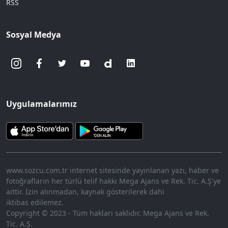
RSS
Sosyal Medya
Uygulamalarımız
www.sozcu.com.tr internet sitesinde yayınlanan yazı, haber ve
fotoğrafların her türlü telif hakkı Mega Ajans ve Rek. Tic. A.Ş'ye
aittir. İzin alınmadan, kaynak gösterilerek dahi
iktibas edilemez.
Copyright © 2023 - Tüm hakları saklıdır. Mega Ajans ve Rek.
Tic. A.Ş.