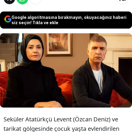
Google algoritmasına bırakmayın, okuyacağınız haberi
siz seçin! Tıkla ve ekle
RTÜK tarafından para ve yayın durdurma
cezası aldığı için yeni bölümü
yayınlanmayan 'Kızıl Goncalar' dizisinin
başrol oyuncusu Özcan Deniz sessizliğini
bozdu.
Seküler Atatürkçü Levent (Özcan Deniz) ve
tarikat gölgesinde çocuk yaşta evlendirilen