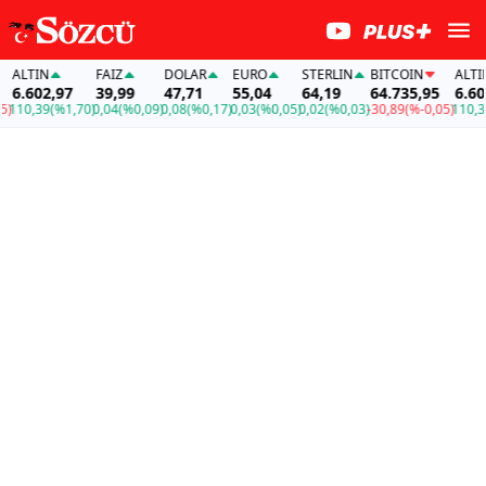
TIN
FAİZ
DOLAR
EURO
STERLIN
BITCOIN
ALTIN
.602,97
39,99
47,71
55,04
64,19
64.735,95
6.602,9
0,39
(%1,70)
0,04
(%0,09)
0,08
(%0,17)
0,03
(%0,05)
0,02
(%0,03)
-30,89
(%-0,05)
110,39
(%1