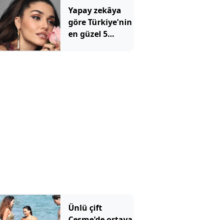
tutuldu
Yapay zekâya
göre Türkiye'nin
en güzel 5
kadını
Ünlü çift
Çeşme'de ortaya