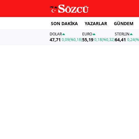
SON DAKİKA
YAZARLAR
GÜNDEM
DOLAR
EURO
STERLIN
47,71
55,19
64,41
0,09
(%0,18)
0,18
(%0,32)
0,24
(%