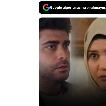
Google algoritmasına bırakmayın, 
“Kızılcık Şerbe
rolüne can vere
üzerine açıkla
pozitif çıkmas
çevrilmişti