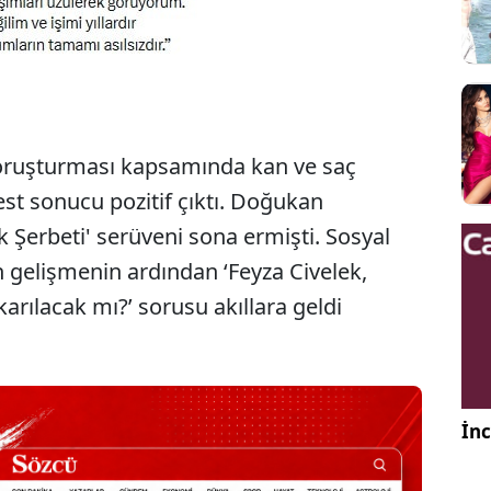
soruşturması kapsamında kan ve saç
est sonucu pozitif çıktı. Doğukan
k Şerbeti' serüveni sona ermişti. Sosyal
gelişmenin ardından ‘Feyza Civelek,
karılacak mı?’ sorusu akıllara geldi
İnc