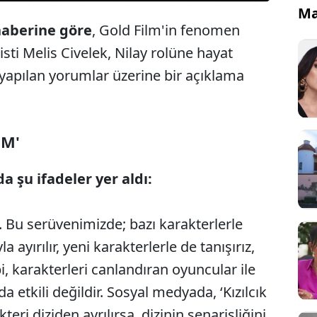
Ma
haberine göre
, Gold Film'in fenomen
risti Melis Civelek, Nilay rolüne hayat
li yapılan yorumlar üzerine bir açıklama
İM'
a şu ifadeler yer aldı:
ız. Bu serüvenimizde; bazı karakterlerle
ayırılır, yeni karakterlerle de tanışırız,
i, karakterleri canlandıran oyuncular ile
a etkili değildir. Sosyal medyada, ‘Kızılcık
kteri diziden ayrılırsa, dizinin senarisliğini