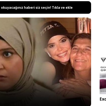
okuyacağınız haberi siz seçin! Tıkla ve ekle
ti” dizisinin senaristi Melis Civelek, dizideki 'Nilay'
n kızı Feyza Civelek‘le ilgili yapılan yorumlar
ma yaptı. Feyza Civelek'in uyuşturucu testinin
ının ardından gözler dizinin alacağı kararı
Exc