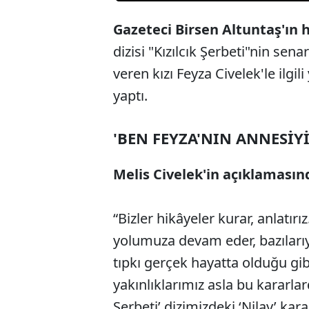
Gazeteci Birsen Altuntaş'ın 
dizisi "Kızılcık Şerbeti"nin sena
veren kızı Feyza Civelek'le ilgi
yaptı.
'BEN FEYZA'NIN ANNESİY
Melis Civelek'in açıklamasınd
“Bizler hikâyeler kurar, anlatır
yolumuza devam eder, bazılarıyla 
tıpkı gerçek hayatta olduğu gib
yakınlıklarımız asla bu kararlard
Şerbeti’ dizimizdeki ‘Nilay’ kara