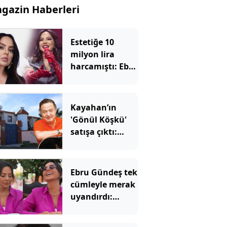
gazin Haberleri
Estetiğe 10
milyon lira
harcamıştı: Ebru
Gündeş'in Son
hali herkesi
şaşırttı
Kayahan’ın
'Gönül Köşkü'
satışa çıktı:
Dudak
uçuklatan
rakam
Ebru Gündeş tek
cümleyle merak
uyandırdı:
Yorum
yağmuruna