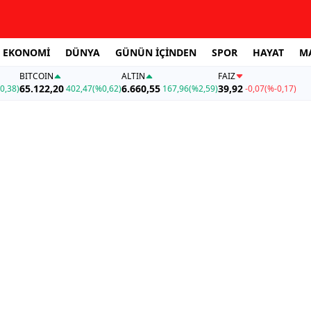
EKONOMİ
DÜNYA
GÜNÜN İÇİNDEN
SPOR
HAYAT
M
BITCOIN
ALTIN
FAİZ
65.122,20
6.660,55
39,92
0,38)
402,47
(%0,62)
167,96
(%2,59)
-0,07
(%-0,17)