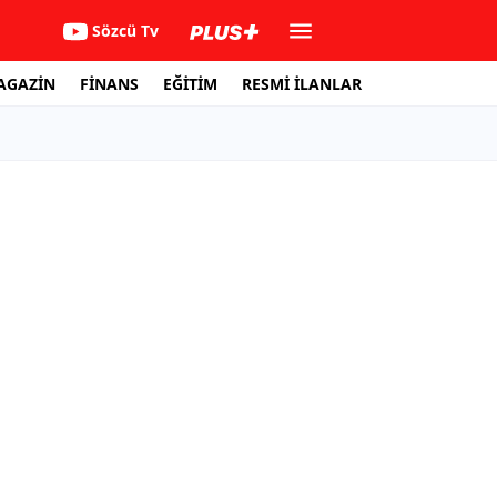
Sözcü Tv
AGAZİN
FİNANS
EĞİTİM
RESMİ İLANLAR