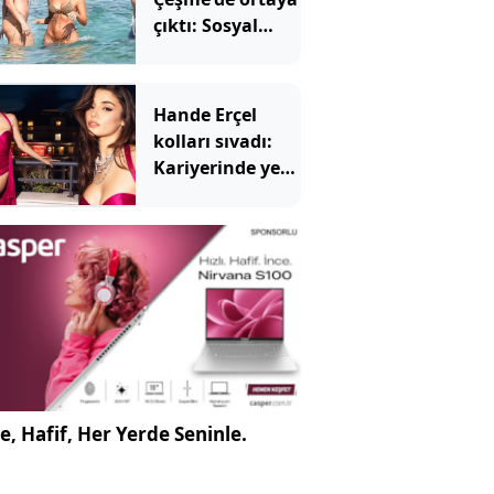
çıktı: Sosyal
medya bu
görüntüleri
konuşuyor
Hande Erçel
kolları sıvadı:
Kariyerinde yeni
bir sayfa açıyor
e, Hafif, Her Yerde Seninle.