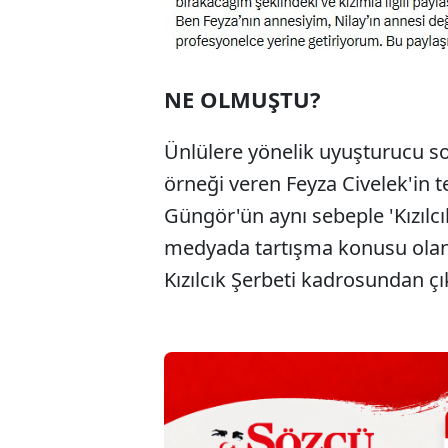
NE OLMUŞTU?
Ünlülere yönelik uyuşturucu 
örneği veren Feyza Civelek'in t
Güngör'ün aynı sebeple 'Kızılcı
medyada tartışma konusu olan 
Kızılcık Şerbeti kadrosundan çı