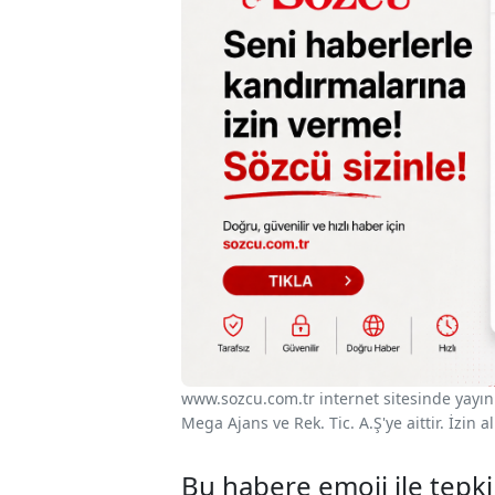
www.sozcu.com.tr internet sitesinde yayınla
Mega Ajans ve Rek. Tic. A.Ş'ye aittir. İzin
Bu habere emoji ile tepki