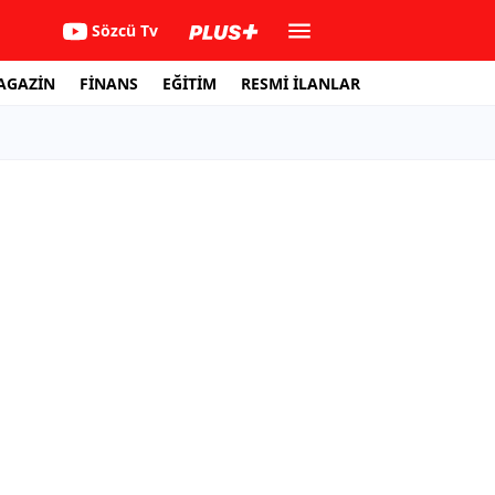
Sözcü Tv
AGAZİN
FİNANS
EĞİTİM
RESMİ İLANLAR