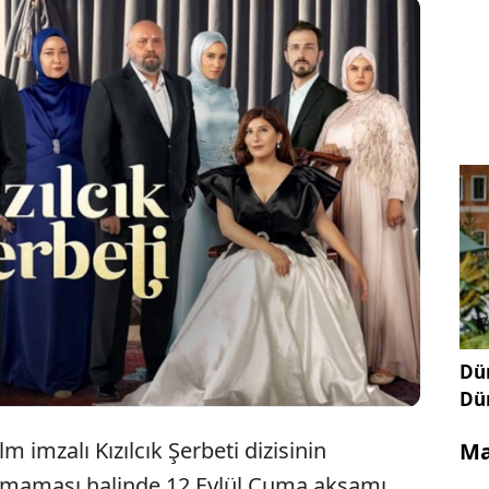
arın sevilen dizi Kızılcık Şerbeti'nin dördüncü
yayınına başlayacağı tarih belli oldu. Sevilen dizinin
meni ve oyuncu kadrosunda değişiklikler oldu
Dün
Dü
lm imzalı Kızılcık Şerbeti dizisinin
Ma
nmaması halinde 12 Eylül Cuma akşamı