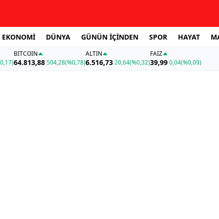
EKONOMİ
DÜNYA
GÜNÜN İÇİNDEN
SPOR
HAYAT
M
BITCOIN
ALTIN
FAİZ
64.813,88
6.516,73
39,99
0,17)
504,28
(%0,78)
20,64
(%0,32)
0,04
(%0,09)