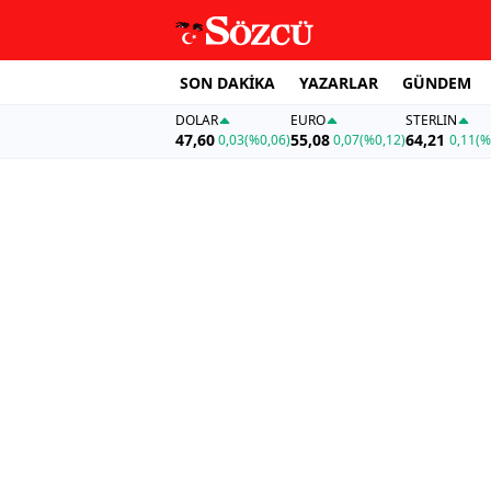
SON DAKİKA
YAZARLAR
GÜNDEM
DOLAR
EURO
STERLIN
47,60
55,08
64,21
0,03
(%0,06)
0,07
(%0,12)
0,11
(%