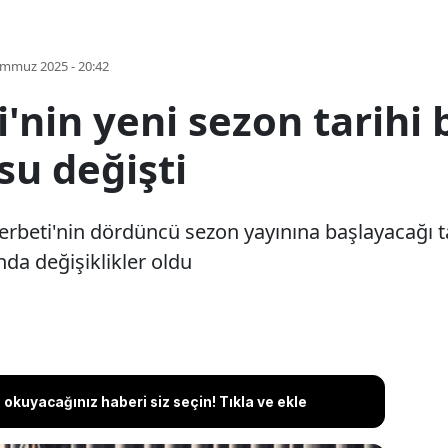
emmuz 2025 - 20:42
i'nin yeni sezon tarihi b
u değişti
 Şerbeti'nin dördüncü sezon yayınına başlayacağı ta
a değişiklikler oldu
okuyacağınız haberi siz seçin! Tıkla ve ekle