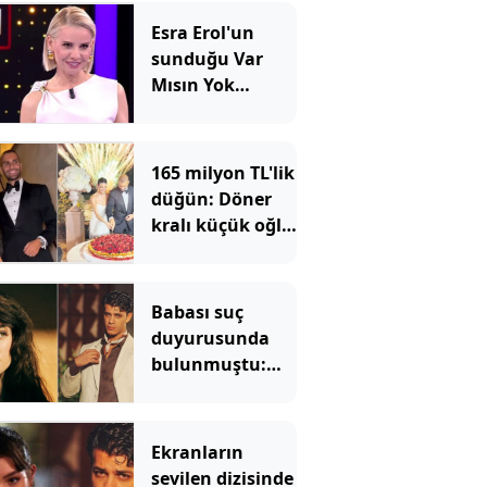
Esra Erol'un
sunduğu Var
Mısın Yok
Musun yayın
akışından
çıkarıldı: Yeni
165 milyon TL'lik
bölüm tarihi
düğün: Döner
belli oldu
kralı küçük oğlu
için kesenin
ağzını açtı
Babası suç
duyurusunda
bulunmuştu:
Ülkü Hilal Çiftçi
hakkındaki
iddialara
Ekranların
menajerlik
sevilen dizisinde