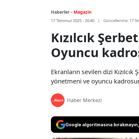
Haberler -
Magazin
17 Temmuz 2025 - 20:40
Güncellenme:
17 T
Kızılcık Şerbet
Oyuncu kadros
Ekranların sevilen dizi Kızılcık
yönetmeni ve oyuncu kadrosund
Haber Merkezi
Google algoritmasına bırakmayın, 