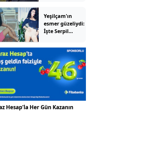
Ulusoy'un
değişimi şaşırttı
Yeşilçam'ın
esmer güzeliydi:
İşte Serpil
Çakmaklı'nın
son hali
az Hesap’la Her Gün Kazanın