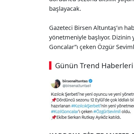
başlayacak.
Gazeteci Birsen Altuntaş’ın hab
yönetmeniyle başlıyor. Dizinin
Goncalar”ı çeken Özgür Seviml
ABERİ OKU
➜
Günün Trend Haberleri
SÖZCÜ SON DAKİKA