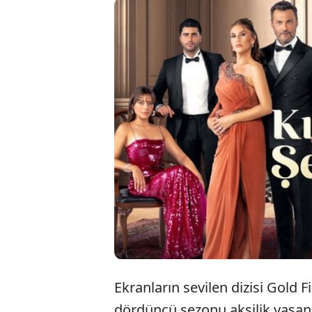
Ekranl
sezon 
yönet
Ekranların sevilen dizisi Gold Fi
dördüncü sezonu aksilik yaşa