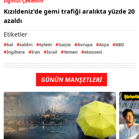
İlginizi Çekebilir
Kızıldeniz'de gemi trafiği aralıkta yüzde 20
azaldı
Etiketler
bal
saldırı
eylem
Gazze
Avrupa
Asya
ABD
İngiltere
İran
İsrail
Yemen
ekonomi
GÜNÜN MANŞETLERİ