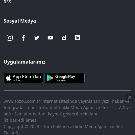
RSS
Sosyal Medya
Uygulamalarımız
www.sozcu.com.tr internet sitesinde yayınlanan yazı, haber ve
fotoğrafların her türlü telif hakkı Mega Ajans ve Rek. Tic. A.Ş'ye
aittir. İzin alınmadan, kaynak gösterilerek dahi
iktibas edilemez.
Copyright © 2023 - Tüm hakları saklıdır. Mega Ajans ve Rek.
Tic. A.Ş.