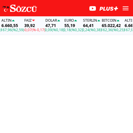
LTIN
FAİZ
DOLAR
EURO
STERLIN
BITCOIN
ALTIN
.660,55
39,92
47,71
55,19
64,41
65.022,42
6.660,
7,96
(%2,59)
-0,07
(%-0,17)
0,09
(%0,18)
0,18
(%0,32)
0,24
(%0,38)
162,36
(%0,25)
167,96
(