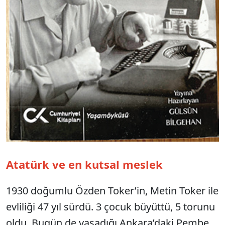
Atatürk ve en kutsal meslek
1930 doğumlu Özden Toker’in, Metin Toker ile
evliliği 47 yıl sürdü. 3 çocuk büyüttü, 5 torunu
oldu. Bugün de yaşadığı Ankara’daki Pembe