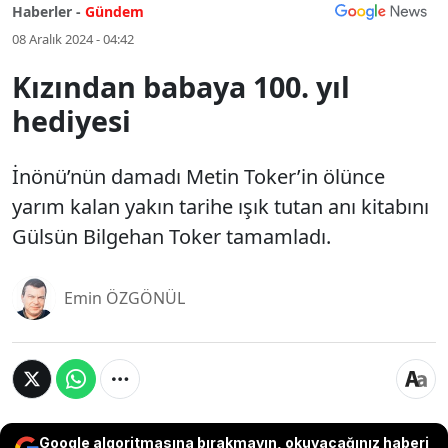
Haberler -
Gündem
08 Aralık 2024 - 04:42
Kızından babaya 100. yıl
hediyesi
İnönü’nün damadı Metin Toker’in ölünce
yarım kalan yakın tarihe ışık tutan anı kitabını
Gülsün Bilgehan Toker tamamladı.
Emin ÖZGÖNÜL
Google algoritmasına bırakmayın, okuyacağınız haberi