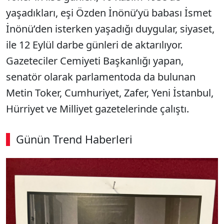
yaşadıkları, eşi Özden İnönü’yü babası İsmet
İnönü’den isterken yaşadığı duygular, siyaset,
ile 12 Eylül darbe günleri de aktarılıyor.
Gazeteciler Cemiyeti Başkanlığı yapan,
senatör olarak parlamentoda da bulunan
Metin Toker, Cumhuriyet, Zafer, Yeni İstanbul,
Hürriyet ve Milliyet gazetelerinde çalıştı.
Günün Trend Haberleri
00:03
/ 02:14
Sesi Aç