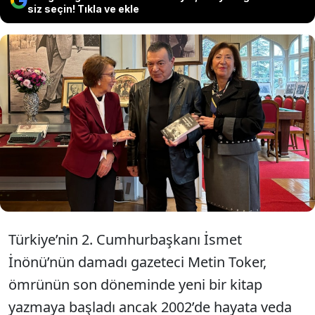
siz seçin! Tıkla ve ekle
İnönü’nün damadı Metin Toker’in
ölünce yarım kalan yakın tarihe ışık
tutan anı kitabını Gülsün Bilgehan
Toker tamamladı.
Türkiye’nin 2. Cumhurbaşkanı İsmet
İnönü’nün damadı gazeteci Metin Toker,
ömrünün son döneminde yeni bir kitap
yazmaya başladı ancak 2002’de hayata veda