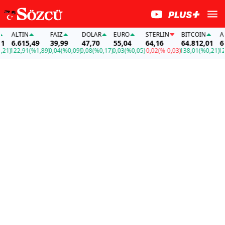
TIN
FAİZ
DOLAR
EURO
STERLIN
BITCOIN
ALTIN
.615,49
39,99
47,70
55,04
64,16
64.812,01
6.615,
2,91
(%1,89)
0,04
(%0,09)
0,08
(%0,17)
0,03
(%0,05)
-0,02
(%-0,03)
138,01
(%0,21)
122,91
(