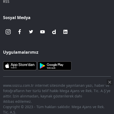
RSS
Sosyal Medya
Uygulamalarımız
www.sozcu.com.tr internet sitesinde yayınlanan yazı, haber ve
fotoğrafların her türlü telif hakkı Mega Ajans ve Rek. Tic. A.Ş'ye
aittir. İzin alınmadan, kaynak gösterilerek dahi
iktibas edilemez.
Copyright © 2023 - Tüm hakları saklıdır. Mega Ajans ve Rek.
Tic. A.Ş.