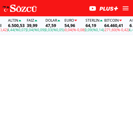
ALTIN
FAİZ
DOLAR
EURO
STERLIN
BITCOIN
ALTI
6.500,53
39,99
47,59
54,96
64,19
64.460,41
6.5
2)
4,44
(%0,07)
0,04
(%0,09)
0,03
(%0,05)
-0,04
(%-0,08)
0,09
(%0,14)
-271,60
(%-0,42)
4,44
(