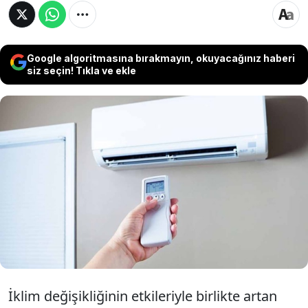
Google algoritmasına bırakmayın, okuyacağınız haberi
siz seçin! Tıkla ve ekle
Son yıllarda iklimlendirme teknolojileri hızla
gelişirken, geleneksel klimaların yerini daha
çevreci ve yenilikçi çözümler almaya başladı.
Yeni nesil serinleme sistemleri, hem enerji
tasarrufu sağlıyor hem de iç mekan konforunu
artırıyor.
İklim değişikliğinin etkileriyle birlikte artan