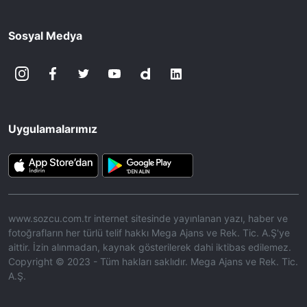
Sosyal Medya
Uygulamalarımız
www.sozcu.com.tr internet sitesinde yayınlanan yazı, haber ve
fotoğrafların her türlü telif hakkı Mega Ajans ve Rek. Tic. A.Ş'ye
aittir. İzin alınmadan, kaynak gösterilerek dahi iktibas edilemez.
Copyright © 2023 - Tüm hakları saklıdır. Mega Ajans ve Rek. Tic.
A.Ş.