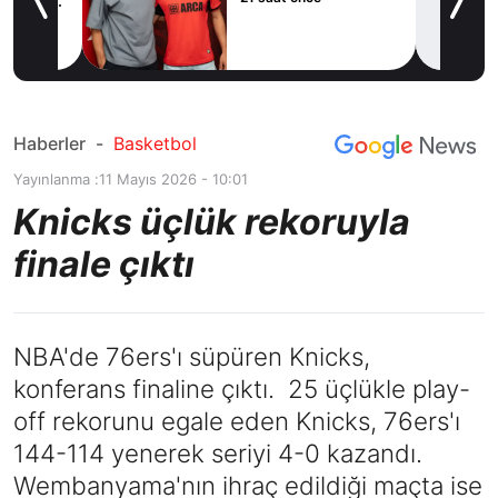
e’ye
Haberler
-
Basketbol
Yayınlanma :
11 Mayıs 2026 - 10:01
Knicks üçlük rekoruyla
finale çıktı
NBA'de 76ers'ı süpüren Knicks,
konferans finaline çıktı. 25 üçlükle play-
off rekorunu egale eden Knicks, 76ers'ı
144-114 yenerek seriyi 4-0 kazandı.
Wembanyama'nın ihraç edildiği maçta ise