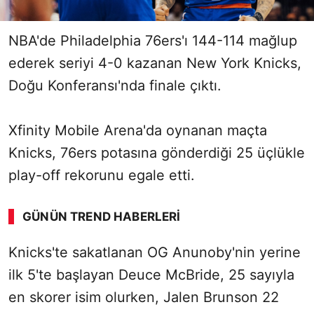
NBA'de Philadelphia 76ers'ı 144-114 mağlup
ederek seriyi 4-0 kazanan New York Knicks,
Doğu Konferansı'nda finale çıktı.
Xfinity Mobile Arena'da oynanan maçta
Knicks, 76ers potasına gönderdiği 25 üçlükle
play-off rekorunu egale etti.
GÜNÜN TREND HABERLERI
00:02
/ 03:53
Knicks'te sakatlanan OG Anunoby'nin yerine
Sesi Aç
ilk 5'te başlayan Deuce McBride, 25 sayıyla
en skorer isim olurken, Jalen Brunson 22