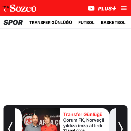
SPOR
TRANSFER GÜNLÜĞÜ
FUTBOL
BASKETBOL
lüğü
Transfer Günlüğü
ol
Çorum FK, Norveçli
inde
yıldıza imza attırdı
21 saat önce