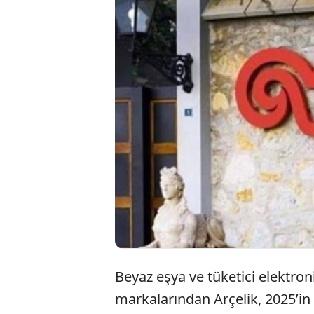
Koç Holding bünyes
2025 yılı ilk yarı
Platformu’nda (KAP)
yılı zararla kapat
ettiği ortaya çıkar
Beyaz eşya ve tüketici elektron
markalarından Arçelik, 2025’in 