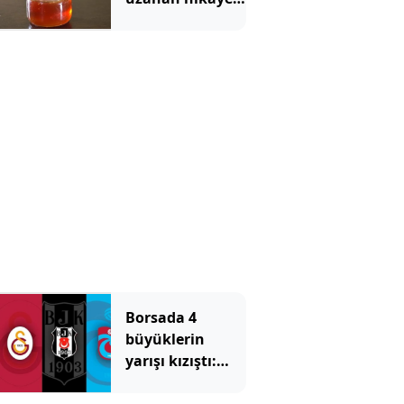
136 kovanla bal
markası kurdu
Borsada 4
büyüklerin
yarışı kızıştı:
Yatırımcısına