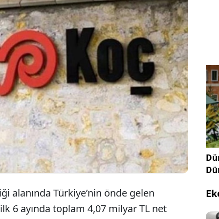
indeki iki önemli şirket olan Arçelik ve Otokar,
 finansal sonuçlarını Kamuyu Aydınlatma
 paylaştı. Açıklanan bilançolar, her iki şirketin de
tığını ortaya koydu. Otokar'ın 80 milyona yakın zarar
ken, Arçelik'in zararı dudak uçuklattı.
Dün
Dü
iği alanında Türkiye’nin önde gelen
Ek
ilk 6 ayında toplam 4,07 milyar TL net