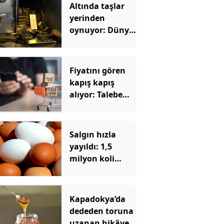
Altında taşlar
yerinden
oynuyor: Dünya
devinden 22 ay
sonra tarihi
hamle
Fiyatını gören
kapış kapış
alıyor: Talebe
stok yetişmiyor
Salgın hızla
yayıldı: 1,5
milyon koli
yumurta
toplatıldı
Kapadokya’da
dededen toruna
uzanan hikâye: