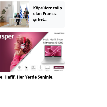
kazandıran tek
takım Beşiktaş
Köprülere talip
olan Fransız
şirket
komşunun
elektriğini
döşüyor
e, Hafif, Her Yerde Seninle.