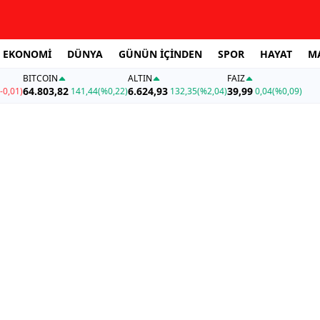
EKONOMİ
DÜNYA
GÜNÜN İÇİNDEN
SPOR
HAYAT
M
BITCOIN
ALTIN
FAİZ
64.803,82
6.624,93
39,99
-0,01)
141,44
(%0,22)
132,35
(%2,04)
0,04
(%0,09)