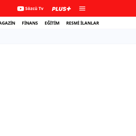
Sözcü Tv
AGAZİN
FİNANS
EĞİTİM
RESMİ İLANLAR