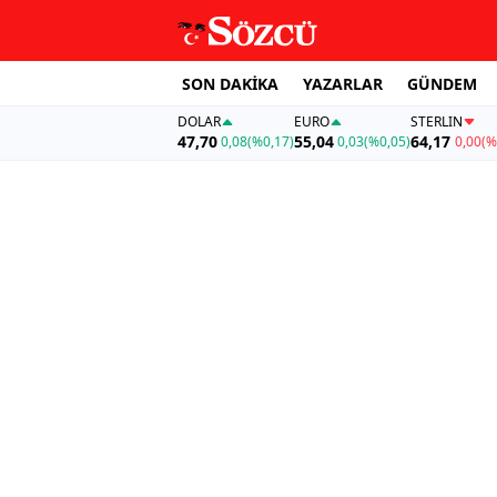
SON DAKİKA
YAZARLAR
GÜNDEM
DOLAR
EURO
STERLIN
47,70
55,04
64,17
0,08
(%0,17)
0,03
(%0,05)
0,00
(%