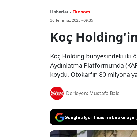
Haberler -
Ekonomi
30 Temmuz 2025 - 09:36
Koç Holding'in
Koç Holding bünyesindeki iki ön
Aydınlatma Platformu’nda (KAP) p
koydu. Otokar'ın 80 milyona yak
Derleyen: Mustafa Balcı
Google algoritmasına bırakmayın, 