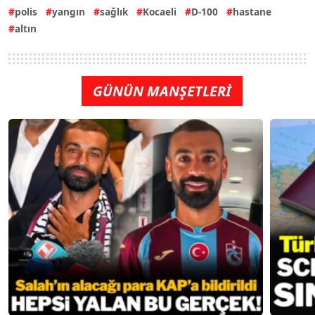
polis
yangın
sağlık
Kocaeli
D-100
hastane
altın
GÜNÜN MANŞETLERİ