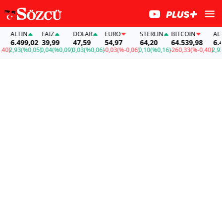
ALTIN
FAİZ
DOLAR
EURO
STERLIN
BITCOIN
ALTI
6.499,02
39,99
47,59
54,97
64,20
64.539,98
6.49
0)
2,93
(%0,05)
0,04
(%0,09)
0,03
(%0,06)
-0,03
(%-0,06)
0,10
(%0,16)
-260,33
(%-0,40)
2,93
(