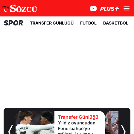
SPOR
TRANSFER GÜNLÜĞÜ
FUTBOL
BASKETBOL
lüğü
Transfer Günlüğü
girdi,
Yıldız oyuncudan
ir
Fenerbahçe'ye