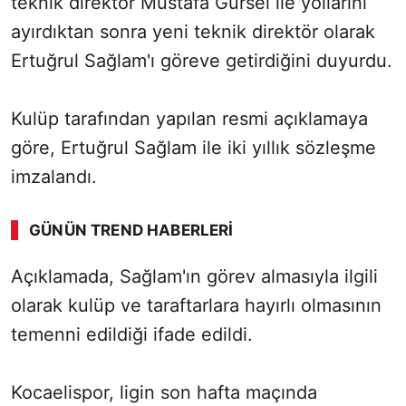
teknik direktör Mustafa Gürsel ile yollarını
ayırdıktan sonra yeni teknik direktör olarak
Ertuğrul Sağlam'ı göreve getirdiğini duyurdu.
Kulüp tarafından yapılan resmi açıklamaya
göre, Ertuğrul Sağlam ile iki yıllık sözleşme
imzalandı.
GÜNÜN TREND HABERLERI
00:01
/ 09:08
Açıklamada, Sağlam'ın görev almasıyla ilgili
Sesi Aç
olarak kulüp ve taraftarlara hayırlı olmasının
temenni edildiği ifade edildi.
Kocaelispor, ligin son hafta maçında