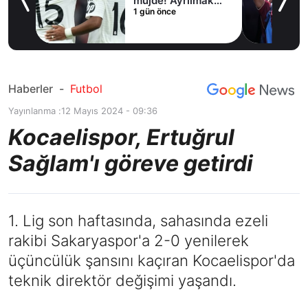
irdi
müjde! Ayrılmak
1 gün önce
istiyor
Haberler
-
Futbol
Yayınlanma :
12 Mayıs 2024 - 09:36
Kocaelispor, Ertuğrul
Sağlam'ı göreve getirdi
1. Lig son haftasında, sahasında ezeli
rakibi Sakaryaspor'a 2-0 yenilerek
üçüncülük şansını kaçıran Kocaelispor'da
teknik direktör değişimi yaşandı.