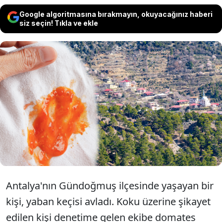
Google algoritmasına bırakmayın, okuyacağınız haberi
siz seçin! Tıkla ve ekle
Antalya'da yaban keçisini avlayan kişiye
661 bin lira ceza kesildi. Şüpheli
'Domates yıkadım' diyerek kendini
savundu.
Antalya'nın Gündoğmuş ilçesinde yaşayan bir
kişi, yaban keçisi avladı. Koku üzerine şikayet
edilen kişi denetime gelen ekibe domates