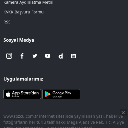
Kamera Aydınlatma Metni
KVKK Başvuru Formu
RSS
Sosyal Medya
Uygulamalarımız
www.sozcu.com.tr internet sitesinde yayınlanan yazı, haber ve
fotoğrafların her türlü telif hakkı Mega Ajans ve Rek. Tic. A.Ş'ye