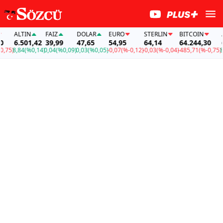
ALTIN
FAİZ
DOLAR
EURO
STERLIN
BITCOIN
AL
6.501,42
39,99
47,65
54,95
64,14
64.244,30
6.
5)
8,84
(%0,14)
0,04
(%0,09)
0,03
(%0,05)
-0,07
(%-0,12)
-0,03
(%-0,04)
-485,71
(%-0,75)
8,8