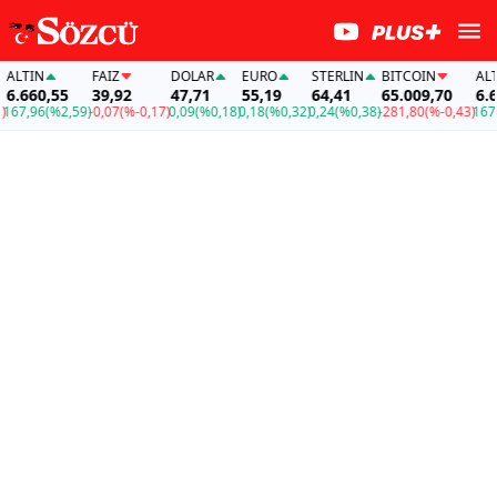
LTIN
FAİZ
DOLAR
EURO
STERLIN
BITCOIN
ALTIN
.660,55
39,92
47,71
55,19
64,41
65.009,70
6.660
7,96
(%2,59)
-0,07
(%-0,17)
0,09
(%0,18)
0,18
(%0,32)
0,24
(%0,38)
-281,80
(%-0,43)
167,96