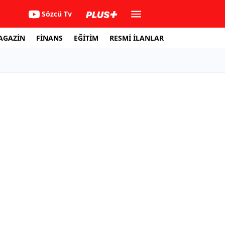
Sözcü Tv
AGAZİN
FİNANS
EĞİTİM
RESMİ İLANLAR