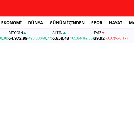
EKONOMİ
DÜNYA
GÜNÜN İÇİNDEN
SPOR
HAYAT
M
BITCOIN
ALTIN
FAİZ
64.972,99
6.658,43
39,92
0,38)
498,83
(%0,77)
165,84
(%2,55)
-0,07
(%-0,17)