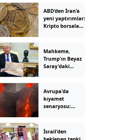
ABD’den İran’a
yeni yaptırımlar:
Kripto borsaları
hedefte
Mahkeme,
Trump'ın Beyaz
Saray'daki
inşaatına 'dur'
dedi
Avrupa'da
kıyamet
senaryosu:
Binlerce yıllık
korku gerçek mi
olacak?
İsrail'den
beklenen tepki