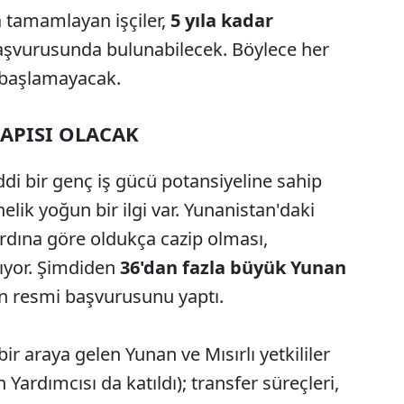
a tamamlayan işçiler,
5 yıla kadar
başvurusunda bulunabilecek. Böylece her
n başlamayacak.
KAPISI OLACAK
di bir genç iş gücü potansiyeline sahip
lik yoğun bir ilgi var. Yunanistan'daki
rdına göre oldukça cazip olması,
lıyor. Şimdiden
36'dan fazla büyük Yunan
n resmi başvurusunu yaptı.
ir araya gelen Yunan ve Mısırlı yetkililer
Yardımcısı da katıldı); transfer süreçleri,