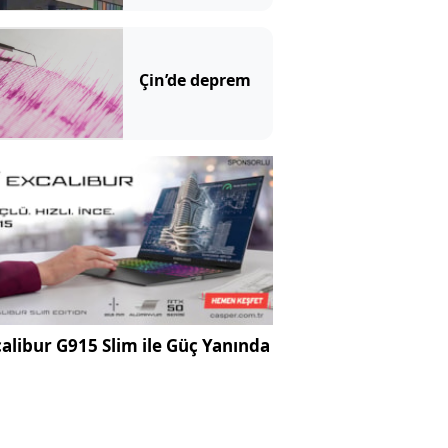
göründü:
Mahkemede
ilginç savunma
Çin’de deprem
alibur G915 Slim ile Güç Yanında