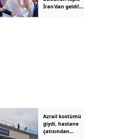
İran'dan geldi!
'Mekke
Anlaşması'
Tahran'ı kızdırdı
Azrail kostümü
giydi, hastane
çatısından
hastalara