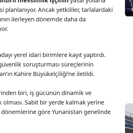
Mısırlı mevsimlik işçinin
yasal yollarla
planlanıyor. Ancak yetkililer, tarlalardaki
yının ilerleyen dönemde daha da
yor.
dayı yerel idari birimlere kayıt yaptırdı.
güvenlik soruşturması süreçlerinin
ın Kahire Büyükelçiliği’ne iletildi.
rinden biri, iş gücünün dinamik ve
k olması. Sabit bir yerde kalmak yerine
sat dönemlerine göre Yunanistan genelinde