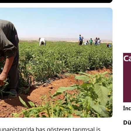
Yunanistan, son yıllarda Avrupa'yı etkileyen işçi
ığından nasibini almış durumda. Genç iş gücü açığı
nistan da dış ülkelerden işçi alımı sağlamaya
nistan o ülkeden 5 bin tarım işçisi istihdam edecek.
İnc
Dü
Yunanistan'da baş gösteren tarımsal iş