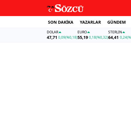
SON DAKİKA
YAZARLAR
GÜNDEM
DOLAR
EURO
STERLIN
47,71
55,19
64,41
0,09
(%0,18)
0,18
(%0,32)
0,24
(%