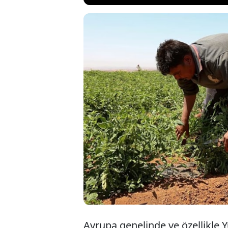
Komşu ülkemiz 
istihdamı darl
nedeniyle Yuna
başlıyor. Yuna
Avrupa genelinde ve özellikle 