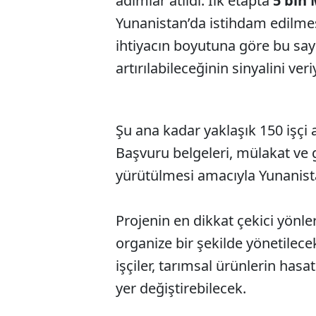
adımlar atıldı. İlk etapta
5 bin 
Yunanistan’da istihdam edilmesi 
ihtiyacın boyutuna göre bu sa
artırılabileceğinin sinyalini veri
Şu ana kadar yaklaşık 150 işçi a
Başvuru belgeleri, mülakat ve 
yürütülmesi amacıyla Yunanistan’
Projenin en dikkat çekici yönle
organize bir şekilde yönetilece
işçiler, tarımsal ürünlerin ha
yer değiştirebilecek.