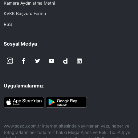
Kamera Aydınlatma Metni
KVKK Başvuru Formu
RSS
Sosyal Medya
Uygulamalarımız
www.sozcu.com.tr internet sitesinde yayınlanan yazı, haber ve
fotoğrafların her türlü telif hakkı Mega Ajans ve Rek. Tic. A.Ş'ye