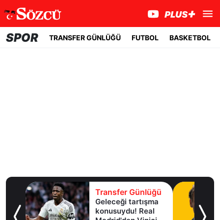
SPOR
TRANSFER GÜNLÜĞÜ
FUTBOL
BASKETBOL
lüğü
Transfer Günlüğü
Geleceği tartışma
aha
konusuydu! Real