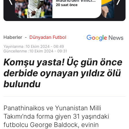
Madrid'den Vinicius
20 saat önce
Junior kararı
Haberler
-
Dünyadan Futbol
Yayınlanma :
10 Ekim 2024 - 06:49
Güncellenme :
10 Ekim 2024 - 09:31
Komşu yasta! Üç gün önce
derbide oynayan yıldız ölü
bulundu
Panathinaikos ve Yunanistan Milli
Takımı’nda forma giyen 31 yaşındaki
futbolcu George Baldock, evinin