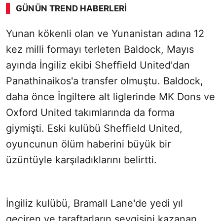
GÜNÜN TREND HABERLERI
00:02
/ 08:15
Yunan kökenli olan ve Yunanistan adına 12
Sesi Aç
kez milli formayı terleten Baldock, Mayıs
ayında İngiliz ekibi Sheffield United'dan
Panathinaikos'a transfer olmuştu. Baldock,
daha önce İngiltere alt liglerinde MK Dons ve
Oxford United takımlarında da forma
giymişti. Eski kulübü Sheffield United,
oyuncunun ölüm haberini büyük bir
üzüntüyle karşıladıklarını belirtti.
İngiliz kulübü, Bramall Lane'de yedi yıl
geçiren ve taraftarların sevgisini kazanan