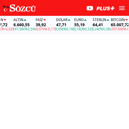
ALTIN
FAİZ
DOLAR
EURO
STERLIN
BITCOIN
2
6.660,55
39,92
47,71
55,19
64,41
65.007,72
0,32)
167,96
(%2,59)
-0,07
(%-0,17)
0,09
(%0,18)
0,18
(%0,32)
0,24
(%0,38)
-207,66
(%-0,32)