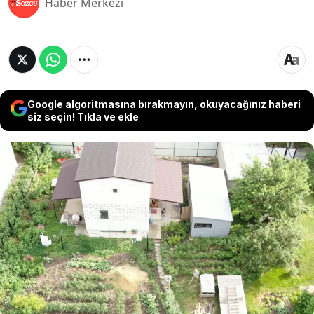
Haber Merkezi
Google algoritmasına bırakmayın, okuyacağınız haberi
siz seçin! Tıkla ve ekle
Yaşlı ebeveynleri için kolları sıvayan bir aile,
geleneksel yöntemlere meydan okuyarak ezber
bozan bir konut inşa etti. Çevre sakinlerinin "çok
ucuza kaçtılar, bu yapı ayakta kalmaz" diyerek
burun kıvırdığı yenilikçi proje tamamlandığında,
dalga geçen tüm komşular şoke oldu