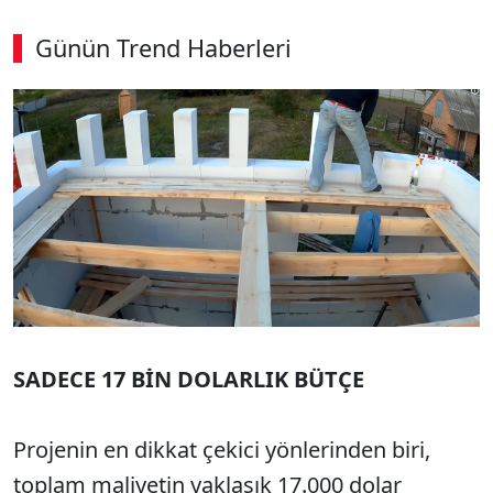
Günün Trend Haberleri
00:02
/ 08:43
Sesi Aç
SADECE 17 BİN DOLARLIK BÜTÇE
Projenin en dikkat çekici yönlerinden biri,
toplam maliyetin yaklaşık 17.000 dolar