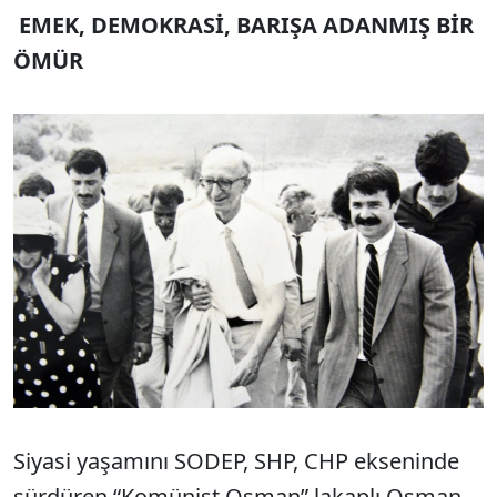
EMEK, DEMOKRASİ, BARIŞA ADANMIŞ BİR
ÖMÜR
Siyasi yaşamını SODEP, SHP, CHP ekseninde
sürdüren “Komünist Osman” lakaplı Osman