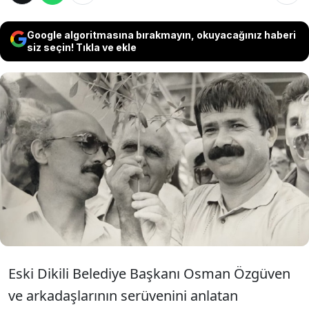
Google algoritmasına bırakmayın, okuyacağınız haberi
siz seçin! Tıkla ve ekle
Emek, demokrasi, barış mücadelesinin simge
isimlerinden olan ve toplumcu belediyecilik
uygulamalarıyla yerel yönetim devrimi yapan
Osman Özgüven ile yoldaşlarının serüvenini
anlatan Yerel Devrim belgeselinin Ankara
prömiyeri yapılacak.
Eski Dikili Belediye Başkanı Osman Özgüven
ve arkadaşlarının serüvenini anlatan