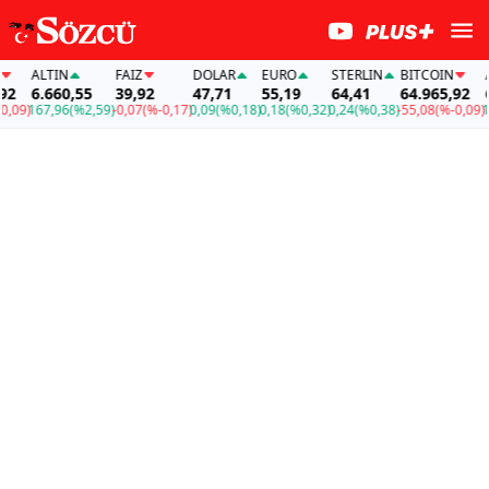
ALTIN
FAİZ
DOLAR
EURO
STERLIN
BITCOIN
ALTI
6.660,55
39,92
47,71
55,19
64,41
64.965,92
6.6
)
167,96
(%2,59)
-0,07
(%-0,17)
0,09
(%0,18)
0,18
(%0,32)
0,24
(%0,38)
-55,08
(%-0,09)
167,