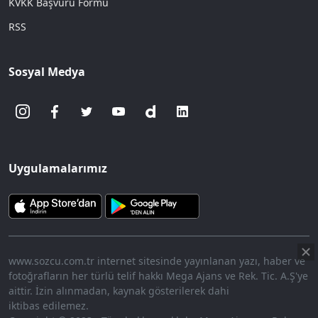
KVKK Başvuru Formu
RSS
Sosyal Medya
Uygulamalarımız
www.sozcu.com.tr internet sitesinde yayınlanan yazı, haber ve
fotoğrafların her türlü telif hakkı Mega Ajans ve Rek. Tic. A.Ş'ye
aittir. İzin alınmadan, kaynak gösterilerek dahi
iktibas edilemez.