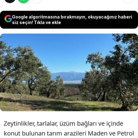
Google algoritmasına bırakmayın, okuyacağınız haberi
siz seçin! Tıkla ve ekle
Muğla’da yıllardır zeytinlikler, tarım arazileri ve
kömür madenciliği arasındaki gerilim
sürerken, Yatağan ve Menteşe ilçelerindeki
toplam 337 bin metrekarelik alanın daha
acele kamulaştırılmasına karar verildi.
Zeytinlikler, tarlalar, üzüm bağları ve içinde
konut bulunan tarım arazileri Maden ve Petrol