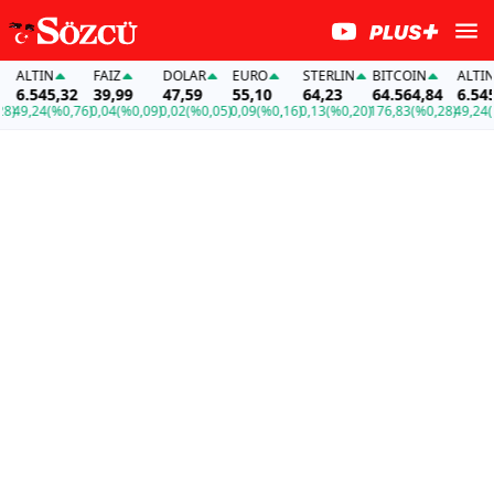
ALTIN
FAİZ
DOLAR
EURO
STERLIN
BITCOIN
ALTIN
6.545,32
39,99
47,59
55,10
64,23
64.564,84
6.545,3
49,24
(%0,76)
0,04
(%0,09)
0,02
(%0,05)
0,09
(%0,16)
0,13
(%0,20)
176,83
(%0,28)
49,24
(%0