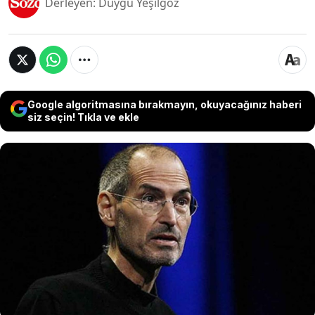
Derleyen: Duygu Yeşilgöz
Google algoritmasına bırakmayın, okuyacağınız haberi
siz seçin! Tıkla ve ekle
Apple'ın kurucusunun, şirketi için yeni
yetenekler arayışında kullandığı bir yöntem
vardı. Yeni ve yaratıcı zihinleri şirkete
kazandırmak için farklı stratejiler uygulayan
Apple, özellikle inovasyon ve liderlik
becerilerine sahip profesyonellere
odaklanmıştır.