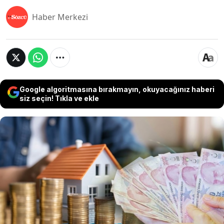
Haber Merkezi
Google algoritmasına bırakmayın, okuyacağınız haberi
siz seçin! Tıkla ve ekle
Konut kredisinde faizlerin düştüğünün
açıklanmasının ardından internette yer alan bazı
ilanlarda ev fiyatlarının artırıldığı görüldü. Ziraat
Bankası'nın konut kredilerinde faiz indirimi
sonrasında 3 milyon liralık bir daireyi konut
kredisiyle alanlar 120 ay sonunda toplamda 11
milyonun üzerinde bir ödeme yapmış olacak.