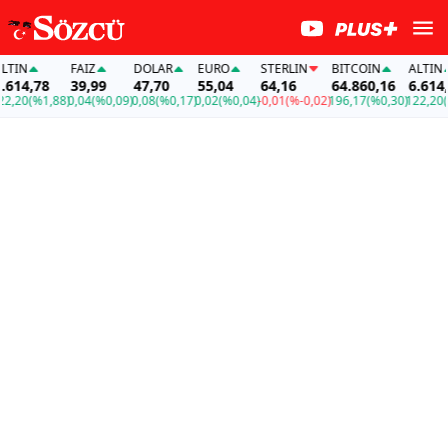
FAİZ
DOLAR
EURO
STERLIN
BITCOIN
ALTIN
,78
39,99
47,70
55,04
64,16
64.860,16
6.614,78
(%1,88)
0,04
(%0,09)
0,08
(%0,17)
0,02
(%0,04)
-0,01
(%-0,02)
196,17
(%0,30)
122,20
(%1,88