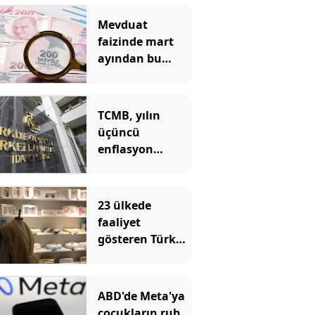
Mevduat
faizinde mart
ayından bu
yana bir ilk
yaşandı!
TCMB, yılın
üçüncü
enflasyon
raporunu 13
Ağustos'ta
açıklayacak
23 ülkede
faaliyet
gösteren Türk
devi kararını
verdi: Ülkedeki
bütün
ABD'de Meta'ya
mağazalarını
çocukların ruh