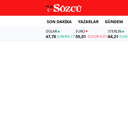
SON DAKİKA
YAZARLAR
GÜNDEM
DOLAR
EURO
STERLIN
47,70
55,01
64,21
0,08
(%0,17)
-0,01
(%-0,01)
0,04
(