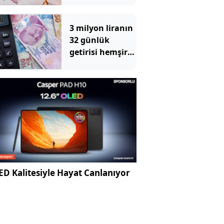
3 milyon liranın
32 günlük
getirisi hemşire
maaşını solladı
D Kalitesiyle Hayat Canlanıyor