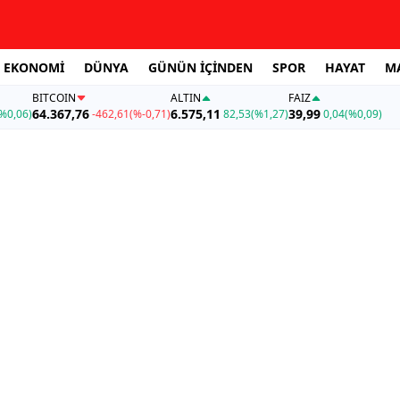
EKONOMİ
DÜNYA
GÜNÜN İÇİNDEN
SPOR
HAYAT
M
BITCOIN
ALTIN
FAİZ
64.367,76
6.575,11
39,99
%0,06)
-462,61
(%-0,71)
82,53
(%1,27)
0,04
(%0,09)