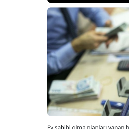
Konut kredisi f
yaşandı. Yeni y
tersine dönerk
oldu. Peki 1 mi
ödüyor?
Ev sahibi olma planları yapan bi