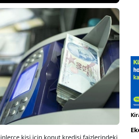
aizlerinde son bir ayda dikkat çeken bir yükseliş
ılla birlikte düşüş bekleyen vatandaşlar için tablo
en, bankaların güncel faiz oranları merak konusu
lyon TL kredi çeken bir kişi artık ne kadar taksit
Kir
Ek
nlerce kişi için konut kredisi faizlerindeki