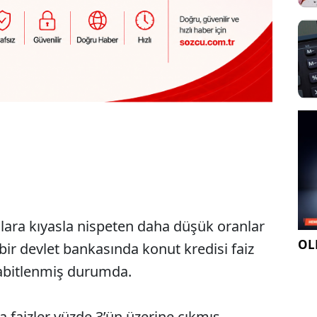
alara kıyasla nispeten daha düşük oranlar
OLE
r devlet bankasında konut kredisi faiz
sabitlenmiş durumda.
faizler yüzde 3’ün üzerine çıkmış