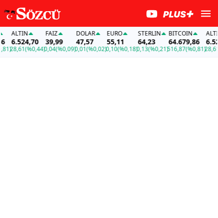
ALTIN
FAİZ
DOLAR
EURO
STERLIN
BITCOIN
ALTIN
6.524,70
39,99
47,57
55,11
64,23
64.679,86
6.524,7
8,61
(%0,44)
0,04
(%0,09)
0,01
(%0,02)
0,10
(%0,18)
0,13
(%0,21)
516,87
(%0,81)
28,61
(%0,