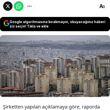
Google algoritmasına bırakmayın, okuyacağınız haberi
siz seçin! Tıkla ve ekle
Sahibinden ve BETAM’ın ortak çalışmasında,
Türkiye’deki kira ve konut fiyatlarındaki
değişim incelendi. Elde edilen verilere göre, ev
fiyatları enflasyon karşısında düşüş
gösterirken, kiralar da gerileme göründü.
Şirketten yapılan açıklamaya göre, raporda