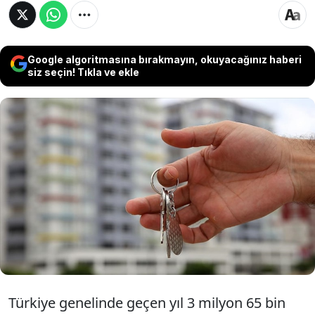
Google algoritmasına bırakmayın, okuyacağınız haberi
siz seçin! Tıkla ve ekle
Türkiye genelinde 2024'te satılan gayrimenkul
sayısı önceki yıla göre yüzde 3,9 artarak 3
milyon 65 bin 872'ye yükselirken, tapuda
gerçekleştirilen işlemlerden elde edilen harç
geliri yüzde 60 artışla 96 milyar 133 milyon
lirayı geçti.
Türkiye genelinde geçen yıl 3 milyon 65 bin