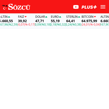
TIN
FAİZ
DOLAR
EURO
STERLIN
BITCOIN
ALTIN
660,55
39,92
47,71
55,19
64,41
64.975,99
6.660,5
,96
(%2,59)
-0,07
(%-0,17)
0,09
(%0,18)
0,18
(%0,32)
0,24
(%0,38)
-24,01
(%-0,04)
167,96
(%