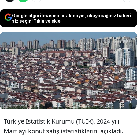
Google algoritmasına bırakmayın, okuyacağınız haberi
siz seçin! Tıkla ve ekle
Türkiye genelinde konut satışları mart ayında
bir önceki yılın aynı ayına göre yüzde 0,1
azalarak 105 bin 394 oldu. Konut satışları şubat
ayına göre ise arttı. Yabancılara yapılan konut
satışları mart ayında bir önceki yılın aynı ayına
göre yüzde 47,9 azalarak 1778 oldu.
Türkiye İstatistik Kurumu (TÜİK), 2024 yılı
Mart ayı konut satış istatistiklerini açıkladı.