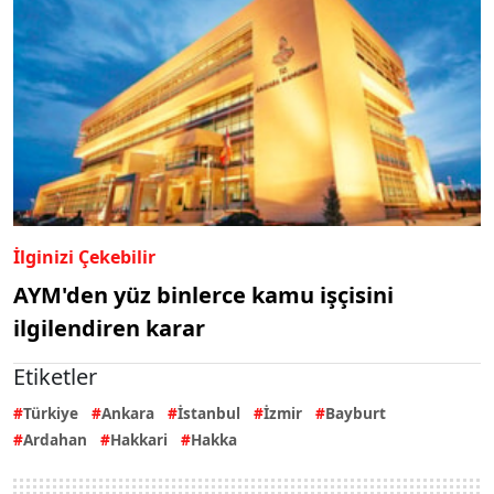
İlginizi Çekebilir
AYM'den yüz binlerce kamu işçisini
ilgilendiren karar
Etiketler
Türkiye
Ankara
İstanbul
İzmir
Bayburt
Ardahan
Hakkari
Hakka