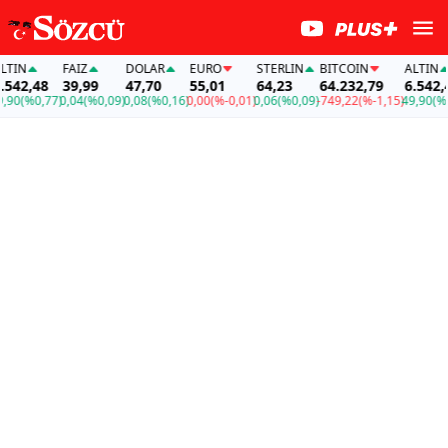
N
FAİZ
DOLAR
EURO
STERLIN
BITCOIN
ALTIN
2,48
39,99
47,70
55,01
64,23
64.232,79
6.542,48
(%0,77)
0,04
(%0,09)
0,08
(%0,16)
0,00
(%-0,01)
0,06
(%0,09)
-749,22
(%-1,15)
49,90
(%0,77