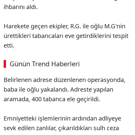
ihbarını aldı.
Harekete geçen ekipler, R.G. ile oğlu M.G'nin
ürettikleri tabancaları eve getirdiklerini tespit
etti.
Günün Trend Haberleri
00:02
/ 06:57
Belirlenen adrese düzenlenen operasyonda,
Sesi Aç
baba ile oğlu yakalandı. Adreste yapılan
aramada, 400 tabanca ele geçirildi.
Emniyetteki işlemlerinin ardından adliyeye
sevk edilen zanlılar, çıkarıldıkları sulh ceza