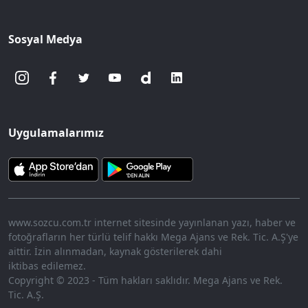
Sosyal Medya
Uygulamalarımız
www.sozcu.com.tr internet sitesinde yayınlanan yazı, haber ve
fotoğrafların her türlü telif hakkı Mega Ajans ve Rek. Tic. A.Ş'ye
aittir. İzin alınmadan, kaynak gösterilerek dahi
iktibas edilemez.
Copyright © 2023 - Tüm hakları saklıdır. Mega Ajans ve Rek.
Tic. A.Ş.