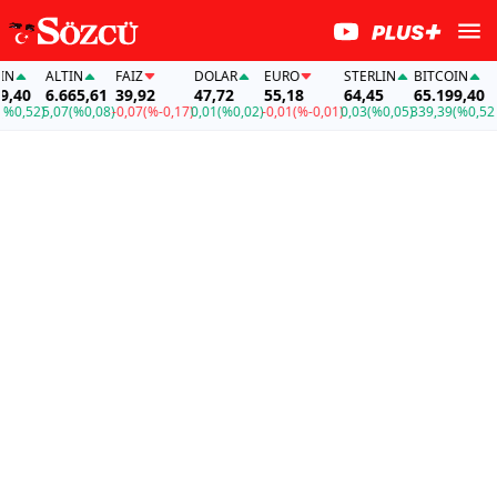
N
ALTIN
FAİZ
DOLAR
EURO
STERLIN
BITCOIN
A
,40
6.665,61
39,92
47,72
55,18
64,45
65.199,40
6
0,52)
5,07
(%0,08)
-0,07
(%-0,17)
0,01
(%0,02)
-0,01
(%-0,01)
0,03
(%0,05)
339,39
(%0,52)
5,