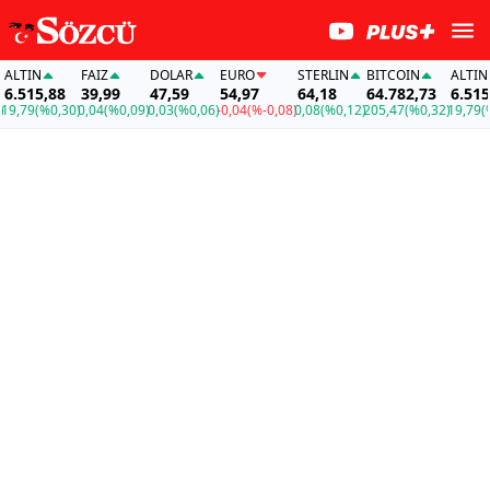
LTIN
FAİZ
DOLAR
EURO
STERLIN
BITCOIN
ALTIN
.515,88
39,99
47,59
54,97
64,18
64.782,73
6.515,8
,79
(%0,30)
0,04
(%0,09)
0,03
(%0,06)
-0,04
(%-0,08)
0,08
(%0,12)
205,47
(%0,32)
19,79
(%0