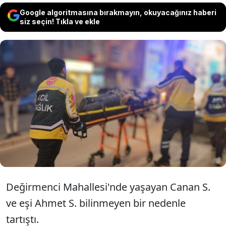
Google algoritmasına bırakmayın, okuyacağınız haberi
siz seçin! Tıkla ve ekle
Konya'da Ahmet S., tartıştığı eşi Canan S.'yi
bıçakla kovaladı. Koca eşinin sığındığı evin
kapısını kırmaya çalışırken Canan S.
pencereden atlayarak yaralandı.
Değirmenci Mahallesi'nde yaşayan Canan S.
ve eşi Ahmet S. bilinmeyen bir nedenle
tartıştı.