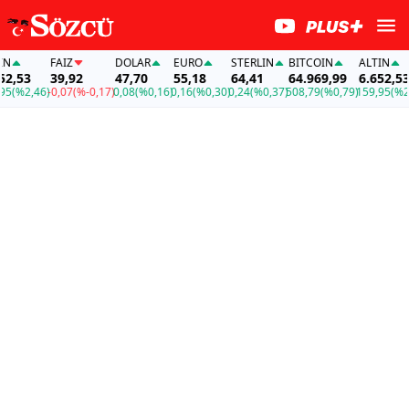
FAİZ
DOLAR
EURO
STERLIN
BITCOIN
ALTIN
2,53
39,92
47,70
55,18
64,41
64.969,99
6.652,53
5
(%2,46)
-0,07
(%-0,17)
0,08
(%0,16)
0,16
(%0,30)
0,24
(%0,37)
508,79
(%0,79)
159,95
(%2,4