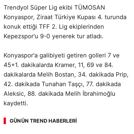
Trendyol Süper Lig ekibi TÜMOSAN
Konyaspor, Ziraat Türkiye Kupası 4. turunda
konuk ettiği TFF 2. Lig ekiplerinden
Kepezspor'u 9-0 yenerek tur atladı.
Konyaspor'a galibiyeti getiren golleri 7 ve
45+1. dakikalarda Kramer, 11, 69 ve 84.
dakikalarda Melih Bostan, 34. dakikada Prip,
42. dakikada Tunahan Taşçı, 77. dakikada
Aleksic, 88. dakikada Melih İbrahimoğlu
kaydetti.
GÜNÜN TREND HABERLERI
00:02
/ 03:53