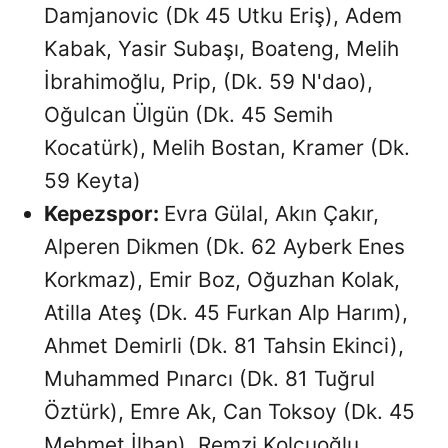
Damjanovic (Dk 45 Utku Eriş), Adem
Kabak, Yasir Subaşı, Boateng, Melih
İbrahimoğlu, Prip, (Dk. 59 N'dao),
Oğulcan Ülgün (Dk. 45 Semih
Kocatürk), Melih Bostan, Kramer (Dk.
59 Keyta)
Kepezspor:
Evra Gülal, Akın Çakır,
Alperen Dikmen (Dk. 62 Ayberk Enes
Korkmaz), Emir Boz, Oğuzhan Kolak,
Atilla Ateş (Dk. 45 Furkan Alp Harım),
Ahmet Demirli (Dk. 81 Tahsin Ekinci),
Muhammed Pınarcı (Dk. 81 Tuğrul
Öztürk), Emre Ak, Can Toksoy (Dk. 45
Mehmet İlhan), Remzi Kolcuoğlu