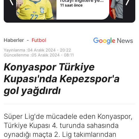
e’ye
Haberler
-
Futbol
Yayınlanma :
04 Aralık 2024 - 20:22
Güncellenme :
05 Aralık 2024 - 08:11
Konyaspor Türkiye
Kupası'nda Kepezspor'a
gol yağdırdı
Süper Lig'de mücadele eden Konyaspor,
Türkiye Kupası 4. turunda sahasında
oynadığı maçta 2. Lig takımlarından