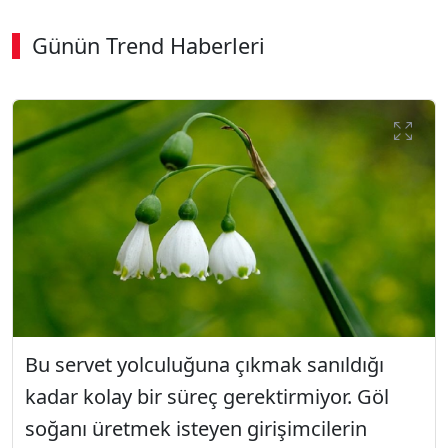
Günün Trend Haberleri
00:02
/ 06:57
Sesi Aç
Bu servet yolculuğuna çıkmak sanıldığı
kadar kolay bir süreç gerektirmiyor. Göl
soğanı üretmek isteyen girişimcilerin