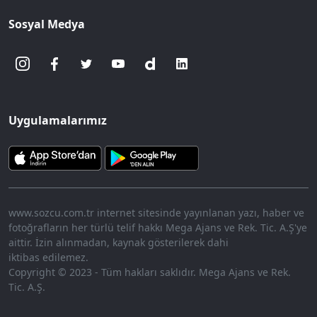
Sosyal Medya
Uygulamalarımız
www.sozcu.com.tr internet sitesinde yayınlanan yazı, haber ve
fotoğrafların her türlü telif hakkı Mega Ajans ve Rek. Tic. A.Ş'ye
aittir. İzin alınmadan, kaynak gösterilerek dahi
iktibas edilemez.
Copyright © 2023 - Tüm hakları saklıdır. Mega Ajans ve Rek.
Tic. A.Ş.