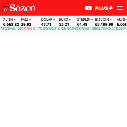
TIN
FAİZ
DOLAR
EURO
STERLIN
BITCOIN
ALTIN
668,82
39,92
47,71
55,21
64,48
65.199,99
6.668,82
8
(%0,12)
-0,07
(%-0,17)
0,00
(%0,01)
0,02
(%0,04)
0,07
(%0,10)
368,73
(%0,57)
8,28
(%0,12)