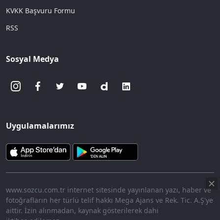
KVKK Başvuru Formu
RSS
Sosyal Medya
Uygulamalarımız
www.sozcu.com.tr internet sitesinde yayınlanan yazı, haber ve
fotoğrafların her türlü telif hakkı Mega Ajans ve Rek. Tic. A.Ş'ye
aittir. İzin alınmadan, kaynak gösterilerek dahi