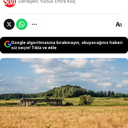
Derleyen: Yunus Emre Kılıç
Google algoritmasına bırakmayın, okuyacağınız haberi
siz seçin! Tıkla ve ekle
Sıra dışı mimari yapılar bizi her geçen gün
şaşırtsa da bazı yapılar diğerleri kadar estetik
olmayabiliyor. İlginç hikayesi ile görenleri şaşıran
bu köprü de kitleleri ikiye bölen mimari yapılar
arasında sayılıyor. Bu ilginç köprü tarlanın tam
ortasında duruyor ve hiç bir yere yolu yok.