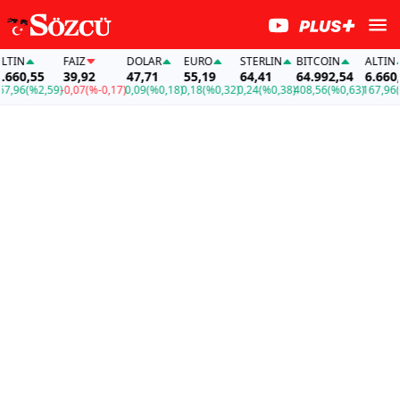
N
FAİZ
DOLAR
EURO
STERLIN
BITCOIN
ALTIN
0,55
39,92
47,71
55,19
64,41
64.992,54
6.660,55
6
(%2,59)
-0,07
(%-0,17)
0,09
(%0,18)
0,18
(%0,32)
0,24
(%0,38)
408,56
(%0,63)
167,96
(%2,