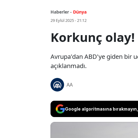
Haberler -
Dünya
29 Eylül 2025 - 21:12
Korkunç olay! 
Avrupa'dan ABD'ye giden bir uça
açıklanmadı.
AA
Google algoritmasına bırakmayın, 