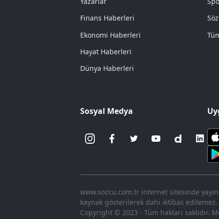
Yazarlar
Spo
Finans Haberleri
Söz
Ekonomi Haberleri
Tüm
Hayat Haberleri
Dünya Haberleri
Sosyal Medya
Uy
www.sozcu.com.tr internet sitesinde yayınla
kaynak gösterilerek dahi iktibas edilemez.
Copyright © 2023 - Tüm hakları saklıdır. Me