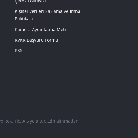
Çerez Politikası
Kişisel Verileri Saklama ve İmha
Politikası
Kamera Aydınlatma Metni
KVKK Başvuru Formu
RSS
Rek. Tic. A.Ş'ye aittir. İzin alınmadan,