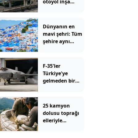
otoyol inşa
ettiler
Dünyanın en
mavi şehri: Tüm
şehire aynı
renge büründü
F-35'ler
Türkiye'ye
gelmeden bir
özellik daha
kazandı
25 kamyon
dolusu toprağı
elleriyle
taşıyarak ev
yaptılar