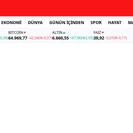
EKONOMİ
DÜNYA
GÜNÜN İÇİNDEN
SPOR
HAYAT
M
BITCOIN
ALTIN
FAİZ
64.969,77
6.660,55
39,92
0,38)
-42,34
(%-0,07)
167,96
(%2,59)
-0,07
(%-0,17)