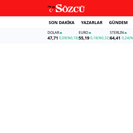
SON DAKİKA
YAZARLAR
GÜNDEM
DOLAR
EURO
STERLIN
47,71
55,19
64,41
0,09
(%0,18)
0,18
(%0,32)
0,24
(%