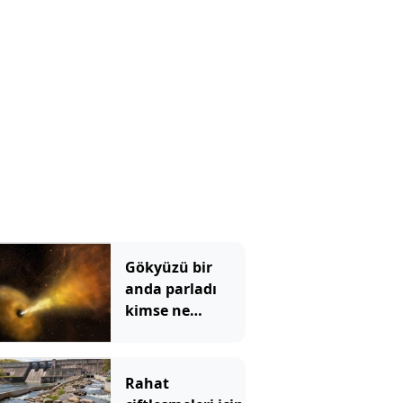
Gökyüzü bir
anda parladı
kimse ne
olduğunu
anlamadı: Bilim
insanları
Rahat
çözemedi yapay