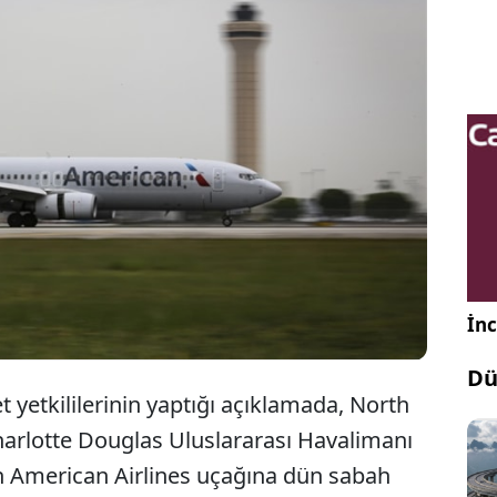
Avrupa'dan ABD'ye giden bir uçağın iniş
takımında bir kişiye ait ceset bulundu. cansız
bedeninin kimliği açıklanmadı.
İnc
Dü
yetkililerinin yaptığı açıklamada, North
harlotte Douglas Uluslararası Havalimanı
en American Airlines uçağına dün sabah