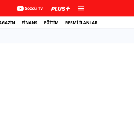
Sözcü Tv
AGAZİN
FİNANS
EĞİTİM
RESMİ İLANLAR