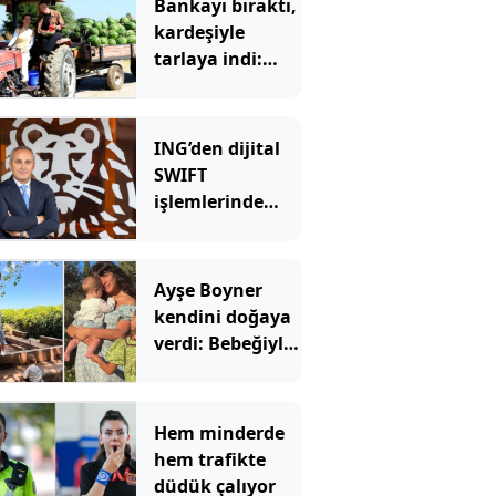
Bankayı bıraktı,
kardeşiyle
tarlaya indi:
Şimdi siparişlere
yetişemiyorlar
ING’den dijital
SWIFT
işlemlerinde
masrafsız
dönem
Ayşe Boyner
kendini doğaya
verdi: Bebeğiyle
bahçede meyve
topladı
Hem minderde
hem trafikte
düdük çalıyor