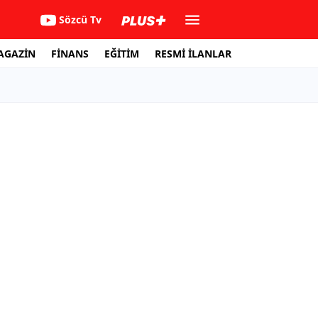
Sözcü Tv
AGAZİN
FİNANS
EĞİTİM
RESMİ İLANLAR