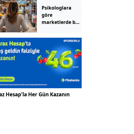
Psikologlara
göre
marketlerde bu
yüzden müzik
çalıyormuş
az Hesap’la Her Gün Kazanın