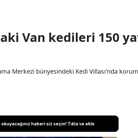
aki Van kedileri 150 y
ma Merkezi bünyesindeki Kedi Villası'nda koruma a
okuyacağınız haberi siz seçin! Tıkla ve ekle