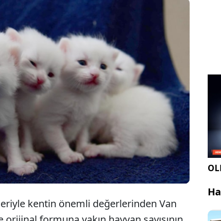
n Kedisi Araştırma ve Uygulama Merkezi
nyesindeki Kedi Villası'nda koruma altında tutulan
diler, bu yıl 150 yavru dünyaya getirdi.
OLE
Ha
kleriyle kentin önemli değerlerinden Van
e orijinal formuna yakın hayvan sayısının