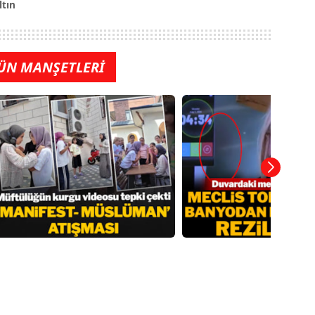
ltın
ÜN MANŞETLERİ