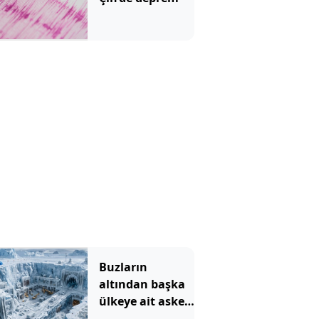
Buzların
altından başka
ülkeye ait askeri
üs çıktı