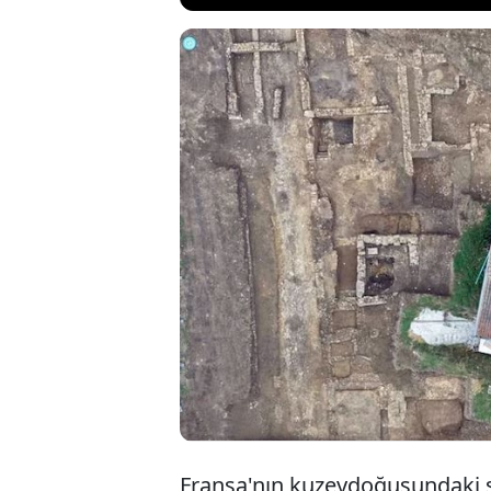
Sakin bir köy ye
ilginç bir keşfi
çalışmalarda ye
çıkarıldı. Kumbar
kumbaralardan ha
Fransa'nın kuzeydoğusundaki sa