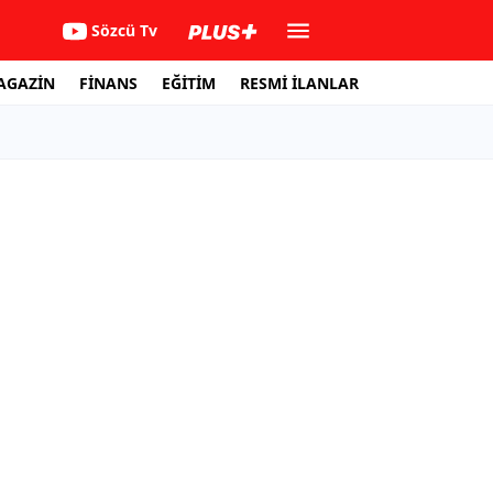
Sözcü Tv
AGAZİN
FİNANS
EĞİTİM
RESMİ İLANLAR