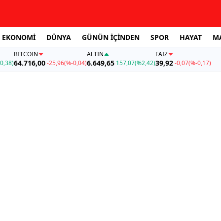
EKONOMİ
DÜNYA
GÜNÜN İÇİNDEN
SPOR
HAYAT
M
BITCOIN
ALTIN
FAİZ
64.716,00
6.649,65
39,92
0,38)
-25,96
(%-0,04)
157,07
(%2,42)
-0,07
(%-0,17)