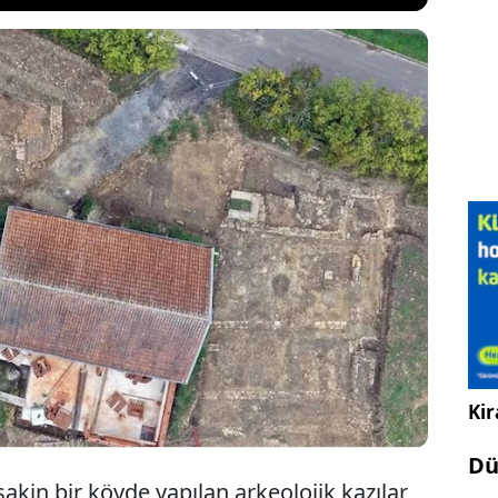
rleşimi olarak bilinen alanda yapılan çalışmalar
 beraberinde getirdi. Alandaki arkeolojik
rin altına sabitlenmiş kumbaralar gün yüzüne
aların içi açılıp incelendiğinde ise bu
zine fışkırdığı ortaya çıktı..
Kir
Dü
kin bir köyde yapılan arkeolojik kazılar,