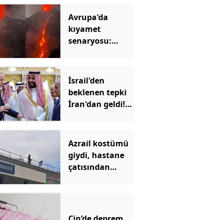
Avrupa'da
kıyamet
senaryosu:
Binlerce yıllık
korku gerçek mi
olacak?
İsrail'den
beklenen tepki
İran'dan geldi!
'Mekke
Anlaşması'
Tahran'ı kızdırdı
Azrail kostümü
giydi, hastane
çatısından
hastalara
göründü:
Mahkemede
ilginç savunma
Çin’de deprem