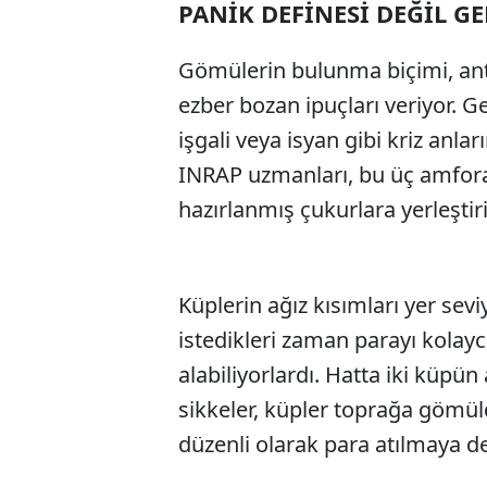
PANİK DEFİNESİ DEĞİL G
Gömülerin bulunma biçimi, anti
ezber bozan ipuçları veriyor. G
işgali veya isyan gibi kriz anl
INRAP uzmanları, bu üç amfor
hazırlanmış çukurlara yerleştiril
Küplerin ağız kısımları yer seviy
istedikleri zaman parayı kolayca
alabiliyorlardı. Hatta iki küpü
sikkeler, küpler toprağa gömü
düzenli olarak para atılmaya de