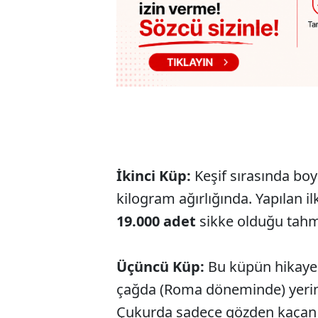
İkinci Küp:
Keşif sırasında boy
kilogram ağırlığında. Yapılan i
19.000 adet
sikke olduğu tahmi
Üçüncü Küp:
Bu küpün hikayes
çağda (Roma döneminde) yerind
Çukurda sadece gözden kaça