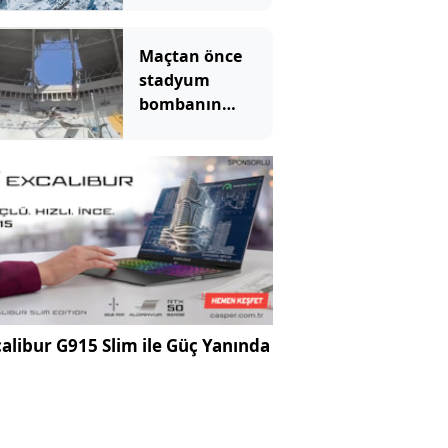
Maçtan önce
stadyum
bombanın
hedefi oldu: Ölü
ve yaralılar var
alibur G915 Slim ile Güç Yanında