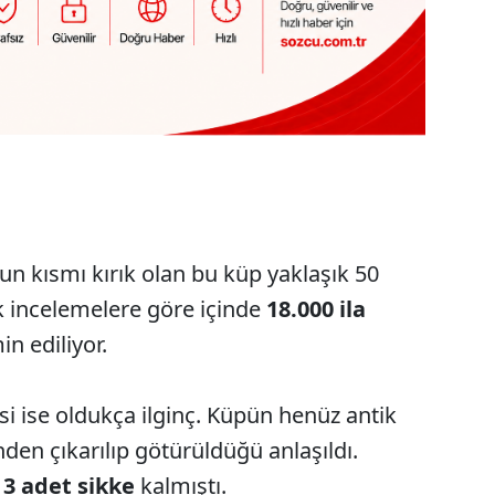
un kısmı kırık olan bu küp yaklaşık 50
lk incelemelere göre içinde
18.000 ila
n ediliyor.
i ise oldukça ilginç. Küpün henüz antik
en çıkarılıp götürüldüğü anlaşıldı.
n
3 adet sikke
kalmıştı.