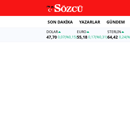
SON DAKİKA
YAZARLAR
GÜNDEM
DOLAR
EURO
STERLIN
47,70
55,18
64,42
0,07
(%0,15)
0,17
(%0,31)
0,24
(%