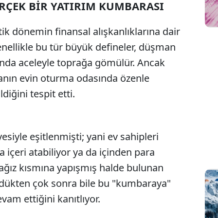
ERÇEK BİR YATIRIM KUMBARASI
k dönemin finansal alışkanlıklarına dair
enellikle bu tür büyük defineler, düşman
arında aceleyle toprağa gömülür. Ancak
anın evin oturma odasında özenle
diğini tespit etti.
esiyle eşitlenmişti; yani ev sahipleri
 içeri atabiliyor ya da içinden para
n ağız kısmına yapışmış halde bulunan
ldükten çok sonra bile bu "kumbaraya"
vam ettiğini kanıtlıyor.